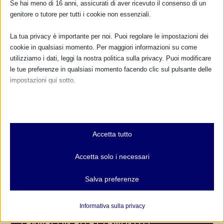
Se hai meno di 16 anni, assicurati di aver ricevuto il consenso di un
genitore o tutore per tutti i cookie non essenziali.
La tua privacy è importante per noi. Puoi regolare le impostazioni dei
cookie in qualsiasi momento. Per maggiori informazioni su come
utilizziamo i dati, leggi la nostra politica sulla privacy. Puoi modificare
le tue preferenze in qualsiasi momento facendo clic sul pulsante delle
impostazioni qui sotto.
Nota che, se scegli di disabilitare alcuni tipi di cookie, questo potrebbe
influire sulla tua esperienza del sito e sui servizi che possiamo offrire.
Essenziali
CALENDARIO EVENTI
Accetta tutto
I cookie e i servizi essenziali abilitano le funzioni di base e sono
necessari per il corretto funzionamento del sito web. Questi cookie
Non ci sono eventi
Accetta solo i necessari
e servizi non richiedono il consenso dell'utente secondo il GDPR.
Mostra dettagli
Salva preferenze
TUTTI GLI EVENTI
Analitici
et-editor-available-post-*
I cookie di statistica raccolgono informazioni sull'utilizzo,
Informativa sulla privacy
consentendoci di ottenere informazioni su come i visitatori
mhcookie
FARMACI IN ALLATTAMENTO E