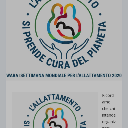
Ricordi
amo
che chi
intende
organiz