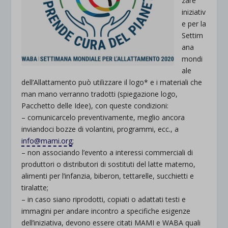
zare
iniziativ
e per la
Settim
ana
mondi
ale
dell’Allattamento può utilizzare il logo* e i materiali che
man mano verranno tradotti (spiegazione logo,
Pacchetto delle Idee), con queste condizioni:
– comunicarcelo preventivamente, meglio ancora
inviandoci bozze di volantini, programmi, ecc., a
info@mami.org
;
– non associando l’evento a interessi commerciali di
produttori o distributori di sostituti del latte materno,
alimenti per l’infanzia, biberon, tettarelle, succhietti e
tiralatte;
– in caso siano riprodotti, copiati o adattati testi e
immagini per andare incontro a specifiche esigenze
dell’iniziativa, devono essere citati MAMI e WABA quali