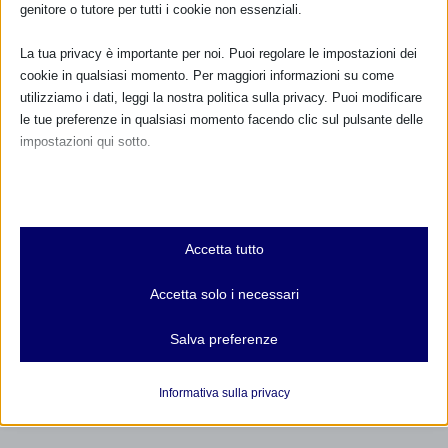
genitore o tutore per tutti i cookie non essenziali.
Sam 2020 a Rimini
La tua privacy è importante per noi. Puoi regolare le impostazioni dei
29 Settembre 2020
cookie in qualsiasi momento. Per maggiori informazioni su come
utilizziamo i dati, leggi la nostra politica sulla privacy. Puoi modificare
le tue preferenze in qualsiasi momento facendo clic sul pulsante delle
impostazioni qui sotto.
RISPONDI
Nota che, se scegli di disabilitare alcuni tipi di cookie, questo potrebbe
influire sulla tua esperienza del sito e sui servizi che possiamo offrire.
Essenziali
Accetta tutto
I cookie e i servizi essenziali abilitano le funzioni di base e sono
necessari per il corretto funzionamento del sito web. Questi cookie
Accetta solo i necessari
e servizi non richiedono il consenso dell'utente secondo il GDPR.
Mostra dettagli
Salva preferenze
Analitici
et-editor-available-post-*
I cookie di statistica raccolgono informazioni sull'utilizzo,
Informativa sulla privacy
consentendoci di ottenere informazioni su come i visitatori
mhcookie
interagiscono con il nostro sito web.