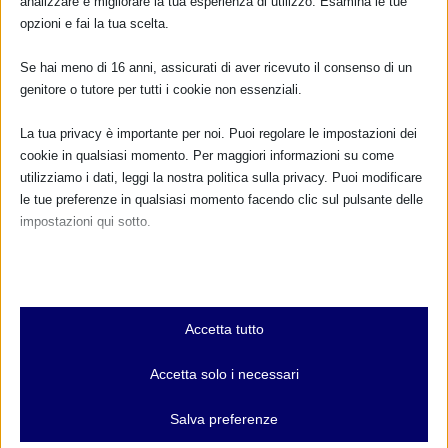
analizzare e migliorare la tua esperienza di utilizzo. Esamina le tue
opzioni e fai la tua scelta.
TUTTI GLI EVENTI
Se hai meno di 16 anni, assicurati di aver ricevuto il consenso di un
genitore o tutore per tutti i cookie non essenziali.
FARMACI IN ALLATTAMENTO E
GRAVIDANZA
La tua privacy è importante per noi. Puoi regolare le impostazioni dei
cookie in qualsiasi momento. Per maggiori informazioni su come
utilizziamo i dati, leggi la nostra politica sulla privacy. Puoi modificare
NUMERO VERDE GRATUITO
le tue preferenze in qualsiasi momento facendo clic sul pulsante delle
800.883300
impostazioni qui sotto.
Maggiori informazioni
Nota che, se scegli di disabilitare alcuni tipi di cookie, questo potrebbe
influire sulla tua esperienza del sito e sui servizi che possiamo offrire.
Essenziali
Accetta tutto
I cookie e i servizi essenziali abilitano le funzioni di base e sono
RIMANI AGGIORNATO
necessari per il corretto funzionamento del sito web. Questi cookie
Accetta solo i necessari
e servizi non richiedono il consenso dell'utente secondo il GDPR.
Mostra dettagli
Salva preferenze
... oppure inserisci i tuoi dati:
Analitici