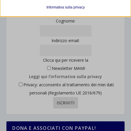
Nome:
et-editor-available-post-*
I cookie di statistica raccolgono informazioni sull'utilizzo,
Informativa sulla privacy
consentendoci di ottenere informazioni su come i visitatori
mhcookie
interagiscono con il nostro sito web.
Cognome:
wordpress_logged_in_*
Mostra dettagli
wordpress_test_cookie
Altri servizi
Indirizzo email:
_ga
Questa categoria include tutti i cookie, i domini e i servizi che non
wp-settings-*
rientrano nelle altre categorie specifiche o che non sono stati
_ga_*
wp-settings-time-*
esplicitamente categorizzati.
Clicca qui per ricevere la
jetpackState[message]
Mostra dettagli
Newsletter MAMI
Leggi qui l'informativa sulla privacy
et-saved-post*
Privacy: acconsento al trattamento dei miei dati
wpc*
personali (Regolamento UE 2016/679)
DONA E ASSOCIATI CON PAYPAL!