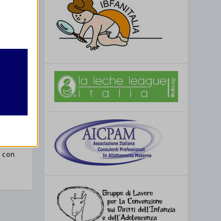
retto
utente
 con
re