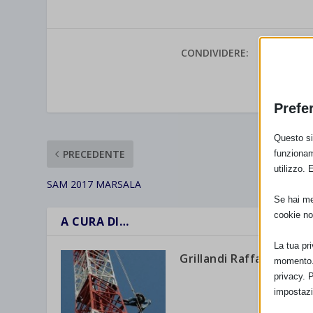
CONDIVIDERE:
VALUTAR
Prefe
Questo sit
PRECEDENTE
funzionam
utilizzo. 
SAM 2017 MARSALA
Se hai men
cookie no
A CURA DI…
La tua pr
Grillandi Raffaella
momento. 
privacy. 
impostazi