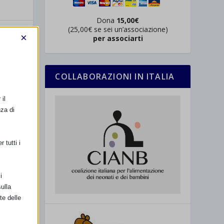
Dona
15,00€
(25,00€ se sei un’associazione)
×
per associarti
COLLABORAZIONI IN ITALIA
il
SSIMO
nza di
A E NIZZA
 tutti i
i
ulla
te delle