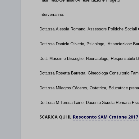
Flash Mob-Seminario-Presentazione Progetti
Interverranno:
Dott.ssa.Alessia Romano,
Assessore Politiche Sociali
Dott.ssa Daniela Oliverio
, Psicologa,
Associazione Ba
Dott. Massimo Bisceglie
,
Neonatologo, Responsabile Ba
Dott.ssa Rosetta Barretta
, Ginecologa Consultorio Fami
Dott.ssa Milagros Cáceres
, Ostetrica, Educatrice pren
Dott.ssa M.Teresa Laino
, Docente Scuola Romana Psic
SCARICA QUI IL
Resoconto SAM Crotone 2017