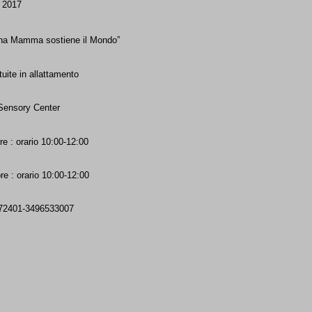
e 2017
 una Mamma
sostiene il Mondo”
uite in allattamento
 Sensory Center
re
: orario 10:00-12:00
bre
: orario 10:00-12:00
172401-3496533007