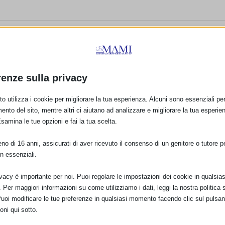
E:
renze sulla privacy
o utilizza i cookie per migliorare la tua esperienza. Alcuni sono essenziali per 
PRO
ento del sito, mentre altri ci aiutano ad analizzare e migliorare la tua esperie
Esamina le tue opzioni e fai la tua scelta.
SAM 2017 ALESSANDRI
o di 16 anni, assicurati di aver ricevuto il consenso di un genitore o tutore per
n essenziali.
ivacy è importante per noi. Puoi regolare le impostazioni dei cookie in qualsias
Per maggiori informazioni su come utilizziamo i dati, leggi la nostra politica s
Puoi modificare le tue preferenze in qualsiasi momento facendo clic sul pulsan
oni qui sotto.