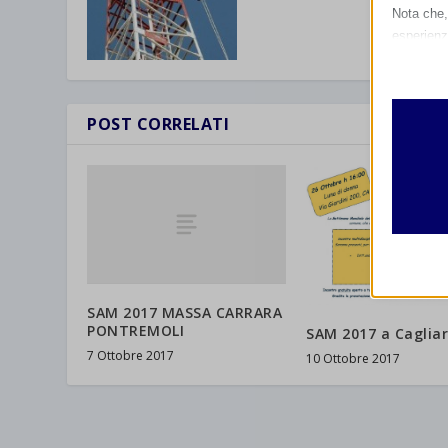
Nota che, 
esperienz
Essen
I cooki
funzio
POST CORRELATI
second
Analit
et-edito
I cooki
informa
mhcook
wordpre
Altri 
SAM 2017 MASSA CARRARA
wordpre
_ga
Questa 
PONTREMOLI
SAM 2017 a Cagliar
catego
wp-sett
_ga_*
7 Ottobre 2017
10 Ottobre 2017
wp-sett
jetpack
et-save