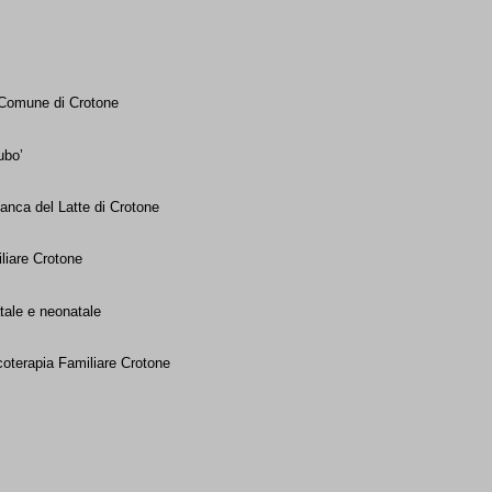
 Comune di Crotone
ubo’
nca del Latte di Crotone
liare Crotone
atale e neonatale
oterapia Familiare Crotone