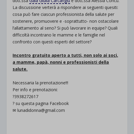
dott.ssa
Gaia Giulia Carcangiu
e dott.ssa Alessia Concu.
La discussione verterà a rispondere ai seguenti quesiti:
cosa può fare ciascun professionista della salute per
sostenere, promuovere e -soprattutto- non ostacolare
l’allattamento al seno? Si può lavorare in equipe? Quali
difficoltà incontrano le mamme e le famiglie nel
confronto con questi esperti del settore?
Incontro gratuito aperto a tutti, non solo ai soci,
a mamme, papà, nonni e professionisti della
salute.
Necessaria la prenotazione!!!
Per info e prenotazioni:
?3938272617
? su questa pagina Facebook
✉ lunadidonna@gmail.com