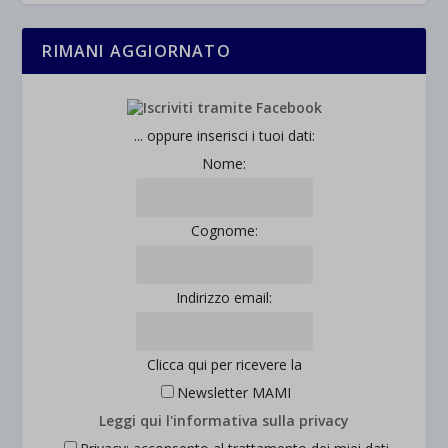
Questa categoria include tutti i cookie, i domini e i servizi che non
wp-settings-*
rientrano nelle altre categorie specifiche o che non sono stati
_ga_*
wp-settings-time-*
esplicitamente categorizzati.
RIMANI AGGIORNATO
jetpackState[message]
Mostra dettagli
et-saved-post*
... oppure inserisci i tuoi dati:
Nome:
wpc*
Cognome:
Indirizzo email:
Clicca qui per ricevere la
Newsletter MAMI
Leggi qui l'informativa sulla privacy