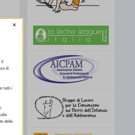
×
il
nza di
 tutti i
i
ulla
te delle