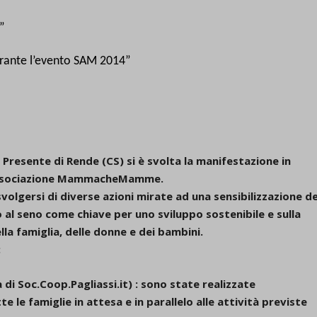
”
urante l’evento SAM 2014”
Presente di Rende (CS) si è svolta la manifestazione in
l’Associazione MammacheMamme.
 svolgersi di diverse azioni mirate ad una sensibilizzazione de
 al seno come chiave per uno sviluppo sostenibile e sulla
la famiglia, delle donne e dei bambini.
:
a di Soc.Coop.Pagliassi.it) : sono state realizzate
 le famiglie in attesa e in parallelo alle attività previste