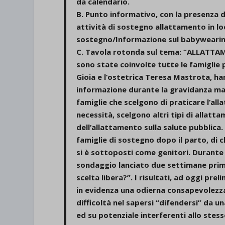
da calendario.
B. Punto informativo, con la presenza d
attività di sostegno allattamento in l
sostegno/Informazione sul babywearing 
C. Tavola rotonda sul tema: “ALLATTAME
sono state coinvolte tutte le famiglie p
Gioia e l’ostetrica Teresa Mastrota, ha
informazione durante la gravidanza ma a
famiglie che scelgono di praticare l’al
necessità, scelgono altri tipi di allatt
dell’allattamento sulla salute pubblica
famiglie di sostegno dopo il parto, di 
si è sottoposti come genitori. Durante 
sondaggio lanciato due settimane prima
scelta libera?”. I risultati, ad oggi pr
in evidenza una odierna consapevolezza
difficoltà nel sapersi “difendersi” da 
ed su potenziale interferenti allo stes