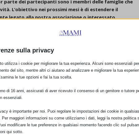
 parte dei partecipanti sono i membri delle famiglie che
tà. L’obiettivo nei prossimi mesi è di estendere il
te legato alla nostra associazione o interessato
, per quanto possibile, le risposte.
nzia sul tema allattamento, genitorialità in contatto e
un’area lettura animata di “Alice Inventa Rime” di Giorgia
icoterapeuta Erika Gallo.
renze sulla privacy
di vita”
“Festa dei colori”
o utilizza i cookie per migliorare la tua esperienza. Alcuni sono essenziali per 
ento del sito, mentre altri ci aiutano ad analizzare e migliorare la tua esperie
Esamina le tue opzioni e fai la tua scelta.
o di 16 anni, assicurati di aver ricevuto il consenso di un genitore o tutore per
n essenziali.
ivacy è importante per noi. Puoi regolare le impostazioni dei cookie in qualsias
Per maggiori informazioni su come utilizziamo i dati, leggi la nostra politica s
Puoi modificare le tue preferenze in qualsiasi momento facendo clic sul pulsan
oni qui sotto.