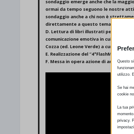
sondaggio emerge anche che la maggior
ormai da tempo seguono le nostre attivi
sondaggio anche a chi non è strettamen
direttamente a questo tema e valutarne
D. Lettura di libri illustrati per l’infa
comunicazione emotiva in cui allestita 
Cozza (ed. Leone Verde) a cura della ps
Prefe
E. Realizzazione del “4°FlashMob Gocce 
F. Messa in opera azione di animazione 
Questo sit
funzionam
utilizzo. 
Se hai men
cookie no
La tua pr
momento. 
privacy. 
impostazi