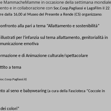
one MammacheMamme in occasione della settimana mondial
mento e in collaborazione con
Soc.Coop.Pagliassi e LagoFilm
il 22
ire dalla 16,00 al Museo del Presente a Rende (CS) organizzano:
nfronto alla pari a tema “Allattamento e sostenibilità”
i illustrati per l’infanzia sul tema allattamento, genitorialità in
omunicazione emotiva
ormazione e di Animazione culturale/spettacolare
attito a tema
Soc.Coop.Pagliassi.it)
ento al seno e babywearing
(a cura della Fascioteca “Coccole in
dei colori”