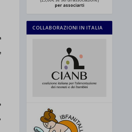
per associarti
COLLABORAZIONI IN ITALIA
a
e
o
o