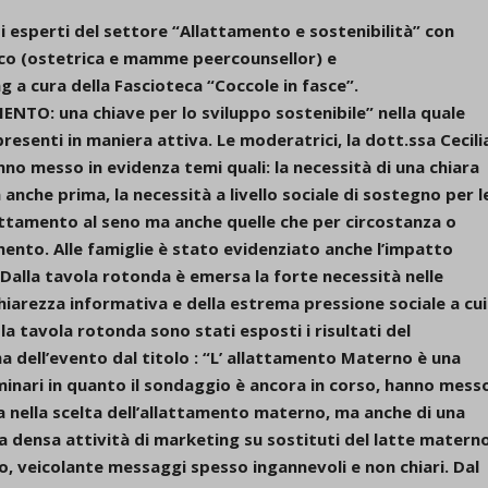
i esperti del settore “Allattamento e sostenibilità” con
oco (ostetrica e mamme peercounsellor) e
a cura della Fascioteca “Coccole in fasce”.
NTO: una chiave per lo sviluppo sostenibile” nella quale
resenti in maniera attiva. Le moderatrici, la dott.ssa Cecili
nno messo in evidenza temi quali: la necessità di una chiara
nche prima, la necessità a livello sociale di sostegno per l
lattamento al seno ma anche quelle che per circostanza o
amento. Alle famiglie è stato evidenziato anche l’impatto
. Dalla tavola rotonda è emersa la forte necessità nelle
chiarezza informativa e della estrema pressione sociale a cui
la tavola rotonda sono stati esposti i risultati del
 dell’evento dal titolo : “L’ allattamento Materno è una
eliminari in quanto il sondaggio è ancora in corso, hanno mess
 nella scelta dell’allattamento materno, ma anche di una
una densa attività di marketing su sostituti del latte matern
so, veicolante messaggi spesso ingannevoli e non chiari. Dal