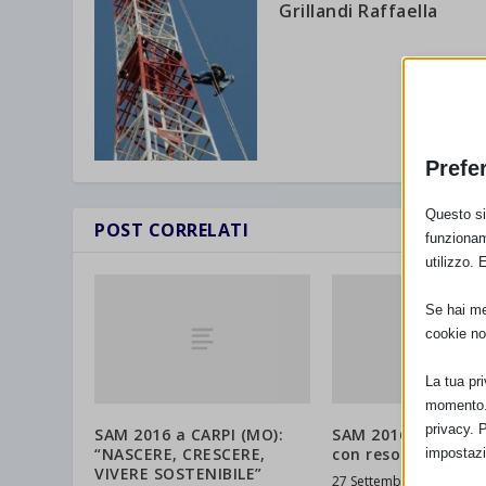
Grillandi Raffaella
Prefe
Questo sit
POST CORRELATI
funzionam
utilizzo. 
Se hai men
cookie no
La tua pr
momento. 
privacy. 
SAM 2016 a CARPI (MO):
SAM 2016 a Folloni
“NASCERE, CRESCERE,
con resoconto
impostazi
VIVERE SOSTENIBILE”
27 Settembre 2016