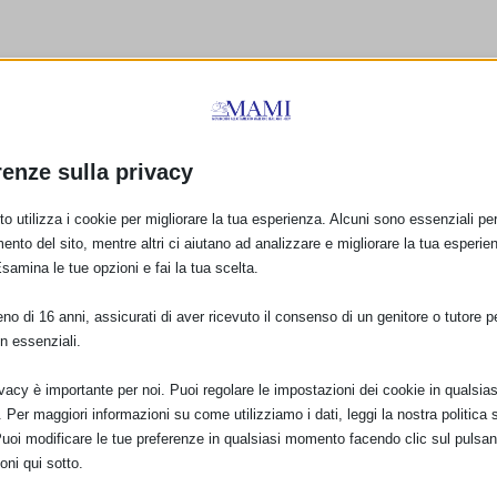
renze sulla privacy
o utilizza i cookie per migliorare la tua esperienza. Alcuni sono essenziali per 
ento del sito, mentre altri ci aiutano ad analizzare e migliorare la tua esperie
Esamina le tue opzioni e fai la tua scelta.
o di 16 anni, assicurati di aver ricevuto il consenso di un genitore o tutore per
n essenziali.
ivacy è importante per noi. Puoi regolare le impostazioni dei cookie in qualsias
Per maggiori informazioni su come utilizziamo i dati, leggi la nostra politica s
Puoi modificare le tue preferenze in qualsiasi momento facendo clic sul pulsan
ca (GR)
SAM 2016 POGGIBONSI (SI)
oni qui sotto.
2 Ottobre 2016