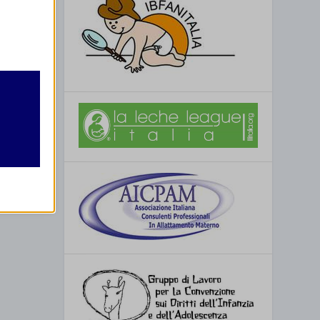
retto
utente
Lecco)
re