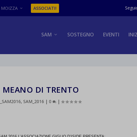
MOIZZA
ASSOCIATI!
SAM
SOSTEGNO
EVENTI
INI
6 MEANO DI TRENTO
i_SAM2016
,
SAM_2016
|
0
|
SAM 2016 L’ASSOCIAZIONE GIGLIO D’ISIDE PRESENTA: