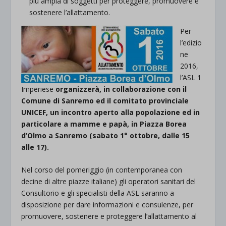
più ampia di soggetti per proteggere, promuovere e
sostenere l’allattamento.
Per
l’edizio
ne
2016,
l’ASL 1
Imperiese
organizzerà, in collaborazione con il
Comune di Sanremo ed il comitato provinciale
UNICEF, un incontro aperto alla popolazione ed in
particolare a mamme e papà, in Piazza Borea
d’Olmo a Sanremo (sabato 1° ottobre, dalle 15
alle 17).
Nel corso del pomeriggio (in contemporanea con
decine di altre piazze italiane) gli operatori sanitari del
Consultorio e gli specialisti della ASL saranno a
disposizione per dare informazioni e consulenze, per
promuovere, sostenere e proteggere l’allattamento al