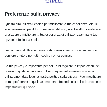
Preferenze sulla privacy
Questo sito utilizza i cookie per migliorare la tua esperienza. Alcuni
sono essenziali per il funzionamento del sito, mentre altri ci aiutano ad
analizzare e migliorare la tua esperienza di utilizzo. Esamina le tue
opzioni e fai la tua scelta.
Se hai meno di 16 anni, assicurati di aver ricevuto il consenso di un
CALENDARIO EVENTI
genitore o tutore per tutti i cookie non essenziali.
Non ci sono eventi
La tua privacy è importante per noi. Puoi regolare le impostazioni dei
cookie in qualsiasi momento. Per maggiori informazioni su come
TUTTI GLI EVENTI
utilizziamo i dati, leggi la nostra politica sulla privacy. Puoi modificare
le tue preferenze in qualsiasi momento facendo clic sul pulsante delle
impostazioni qui sotto.
FARMACI IN ALLATTAMENTO E
Nota che, se scegli di disabilitare alcuni tipi di cookie, questo potrebbe
GRAVIDANZA
influire sulla tua esperienza del sito e sui servizi che possiamo offrire.