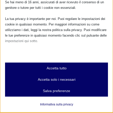
Se hai meno di 16 anni, assicurati di aver ricevuto il consenso di un
genitore o tutore per tutti i cookie non essenziali.
La tua privacy è importante per noi. Puoi regolare le impostazioni dei
SAM 2018 a Bergamo
cookie in qualsiasi momento. Per maggiori informazioni su come
8 Settembre 2018
utilizziamo i dati, leggi la nostra politica sulla privacy. Puoi modificare
le tue preferenze in qualsiasi momento facendo clic sul pulsante delle
impostazioni qui sotto.
RISPONDI
Nota che, se scegli di disabilitare alcuni tipi di cookie, questo potrebbe
influire sulla tua esperienza del sito e sui servizi che possiamo offrire.
Essenziali
Accetta tutto
I cookie e i servizi essenziali abilitano le funzioni di base e sono
necessari per il corretto funzionamento del sito web. Questi cookie
Accetta solo i necessari
e servizi non richiedono il consenso dell'utente secondo il GDPR.
Mostra dettagli
Salva preferenze
Analitici
et-editor-available-post-*
I cookie di statistica raccolgono informazioni sull'utilizzo,
Informativa sulla privacy
consentendoci di ottenere informazioni su come i visitatori
mhcookie