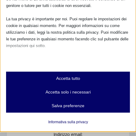
genitore o tutore per tutti i cookie non essenziali.
NUMERO VERDE GRATUITO
La tua privacy è importante per noi. Puoi regolare le impostazioni dei
800.883300
cookie in qualsiasi momento. Per maggiori informazioni su come
utilizziamo i dati, leggi la nostra politica sulla privacy. Puoi modificare
Maggiori informazioni
le tue preferenze in qualsiasi momento facendo clic sul pulsante delle
impostazioni qui sotto.
RIMANI AGGIORNATO
Nota che, se scegli di disabilitare alcuni tipi di cookie, questo potrebbe
influire sulla tua esperienza del sito e sui servizi che possiamo offrire.
Essenziali
Accetta tutto
I cookie e i servizi essenziali abilitano le funzioni di base e sono
... oppure inserisci i tuoi dati:
necessari per il corretto funzionamento del sito web. Questi cookie
Accetta solo i necessari
Nome:
e servizi non richiedono il consenso dell'utente secondo il GDPR.
Mostra dettagli
Salva preferenze
Analitici
Cognome:
et-editor-available-post-*
I cookie di statistica raccolgono informazioni sull'utilizzo,
Informativa sulla privacy
consentendoci di ottenere informazioni su come i visitatori
mhcookie
interagiscono con il nostro sito web.
Indirizzo email: