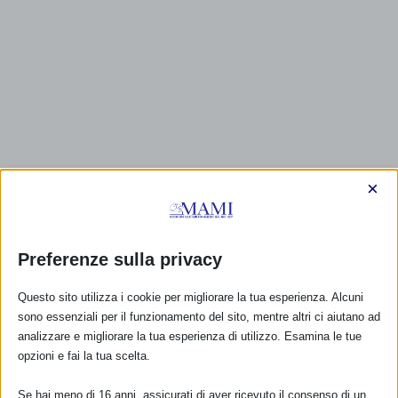
×
CALENDARIO EVENTI
Non ci sono eventi
Preferenze sulla privacy
Questo sito utilizza i cookie per migliorare la tua esperienza. Alcuni
TUTTI GLI EVENTI
sono essenziali per il funzionamento del sito, mentre altri ci aiutano ad
analizzare e migliorare la tua esperienza di utilizzo. Esamina le tue
opzioni e fai la tua scelta.
FARMACI IN ALLATTAMENTO E
GRAVIDANZA
Se hai meno di 16 anni, assicurati di aver ricevuto il consenso di un