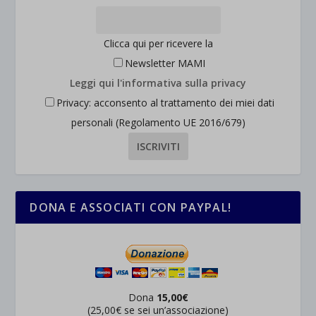
wordpress_logged_in_*
Mostra dettagli
wordpress_test_cookie
Altri servizi
Clicca qui per ricevere la
_ga
Questa categoria include tutti i cookie, i domini e i servizi che non
wp-settings-*
Newsletter MAMI
rientrano nelle altre categorie specifiche o che non sono stati
_ga_*
wp-settings-time-*
Leggi qui l'informativa sulla privacy
esplicitamente categorizzati.
jetpackState[message]
Privacy: acconsento al trattamento dei miei dati
Mostra dettagli
personali (Regolamento UE 2016/679)
et-saved-post*
wpc*
DONA E ASSOCIATI CON PAYPAL!
Dona
15,00€
(25,00€ se sei un’associazione)