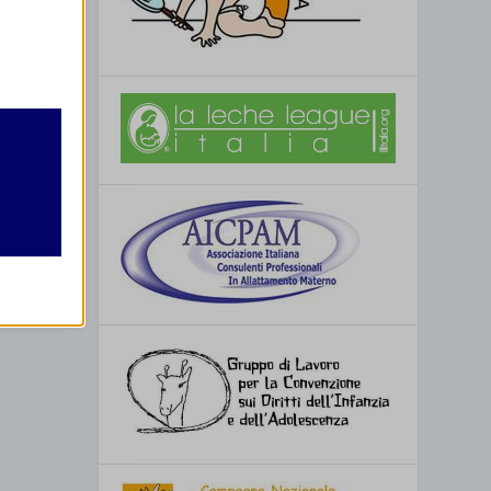
retto
utente
re