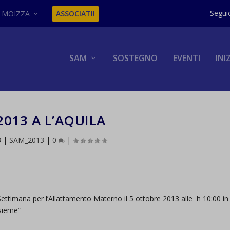
MOIZZA
ASSOCIATI!
SAM
SOSTEGNO
EVENTI
INI
2013 A L’AQUILA
3
|
SAM_2013
|
0
|
Settimana per l’Allattamento Materno il 5 ottobre 2013 alle h 10:00 i
nsieme”