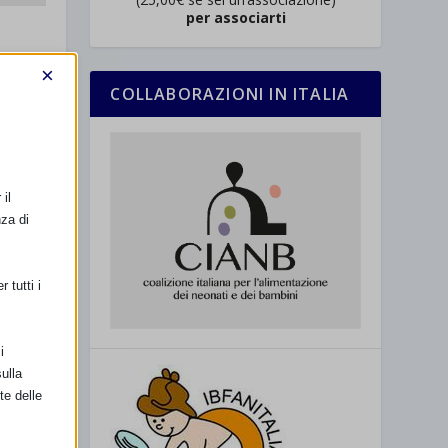
per associarti
×
COLLABORAZIONI IN ITALIA
il
nza di
 tutti i
i
ulla
te delle