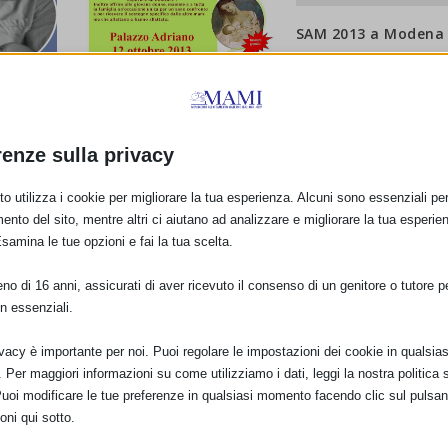
SAM 2013 a Modena
2 Ottobre 2013
renze sulla privacy
Sam 2013 a Palazzo
o utilizza i cookie per migliorare la tua esperienza. Alcuni sono essenziali per 
Adriano (PA)
ento del sito, mentre altri ci aiutano ad analizzare e migliorare la tua esperie
24 Settembre 2013
Esamina le tue opzioni e fai la tua scelta.
o di 16 anni, assicurati di aver ricevuto il consenso di un genitore o tutore per
n essenziali.
ivacy è importante per noi. Puoi regolare le impostazioni dei cookie in qualsias
Per maggiori informazioni su come utilizziamo i dati, leggi la nostra politica s
Puoi modificare le tue preferenze in qualsiasi momento facendo clic sul pulsan
oni qui sotto.