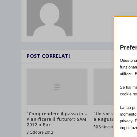
Prefe
POST CORRELATI
Questo sit
funzionam
utilizzo. 
Se hai men
cookie no
La tua pr
“Comprendere il passato –
“Un sorso d’amore
momento. 
Pianificare il futuro”: SAM
a Ragusa
privacy. 
2012 a Bari
30 Settembre 2012
impostazi
3 Ottobre 2012