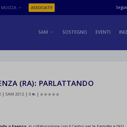
MOIZZA
ASSOCIATI!
SAM
SOSTEGNO
EVENTI
INI
ENZA (RA): PARLATTANDO
2
|
SAM 2012
|
0
|
ando a Faenza
, in collaborazione con il Centro per le Famiglie e l’ASL