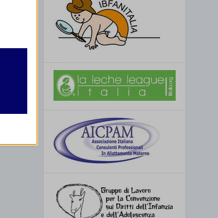
retto
utente
re