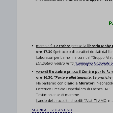
P
mercoledì
3 ottobre
presso la
libreria Moby 
ore 17.30
Spettacolo di burattini riciclati dal 
Laboratori per bambini a cura del “Gruppo Alla
L’iniziativa rientra nella
“Campagna Nazionale per
venerdì
5 ottobre
presso il
Centro per le Fam
ore 16.30
:
“Parto e allattamento. Le pratiche a
Ne parliamo con
Claudia Muratori
, Neonatol
Ostetrico Presidio Ospedaliero di Faenza, AUS
Testimonianze di mamme.
Lancio della raccolta di scritti “Allat-TI AMO
: m
SCARICA IL VOLANTINO