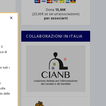
Dona
15,00€
(25,00€ se sei un’associazione)
×
per associarti
COLLABORAZIONI IN ITALIA
il
nza di
 tutti i
i
da con
ulla
te delle