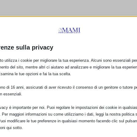
renze sulla privacy
o utilizza i cookie per migliorare la tua esperienza. Alcuni sono essenziali per 
ento del sito, mentre altri ci aiutano ad analizzare e migliorare la tua esperie
Esamina le tue opzioni e fai la tua scelta.
o di 16 anni, assicurati di aver ricevuto il consenso di un genitore o tutore per
n essenziali.
ivacy è importante per noi. Puoi regolare le impostazioni dei cookie in qualsias
” – SAM
SAM 2012 a Cirié (TO)
A Pistoia fai meren
Per maggiori informazioni su come utilizziamo i dati, leggi la nostra politica s
“Gocce di Latte”
28 Settembre 2012
Puoi modificare le tue preferenze in qualsiasi momento facendo clic sul pulsan
4 Ottobre 2012
oni qui sotto.