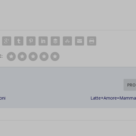
E:
PRO
oni
Latte+Amore=Mammam