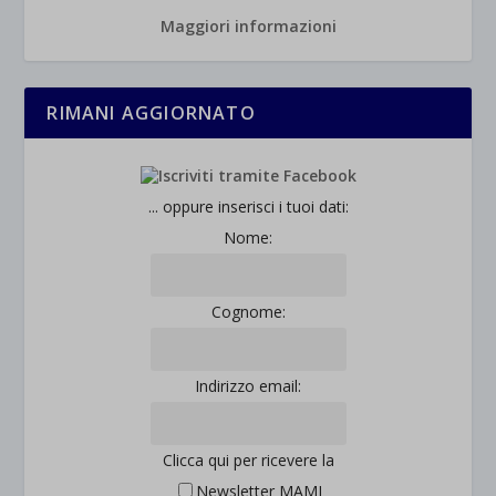
Altri servizi
Maggiori informazioni
_ga
Questa categoria include tutti i cookie, i domini e i servizi che non
wp-settings-*
rientrano nelle altre categorie specifiche o che non sono stati
_ga_*
wp-settings-time-*
esplicitamente categorizzati.
jetpackState[message]
RIMANI AGGIORNATO
Mostra dettagli
et-saved-post*
... oppure inserisci i tuoi dati:
wpc*
Nome:
Cognome:
Indirizzo email:
Clicca qui per ricevere la
Newsletter MAMI