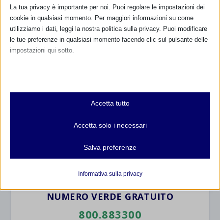
SAM 2009 – G.A.A.M. Carpi (MO)
La tua privacy è importante per noi. Puoi regolare le impostazioni dei
2 Ottobre 2009
cookie in qualsiasi momento. Per maggiori informazioni su come
utilizziamo i dati, leggi la nostra politica sulla privacy. Puoi modificare
le tue preferenze in qualsiasi momento facendo clic sul pulsante delle
impostazioni qui sotto.
CALENDARIO EVENTI
Nota che, se scegli di disabilitare alcuni tipi di cookie, questo potrebbe
influire sulla tua esperienza del sito e sui servizi che possiamo offrire.
Non ci sono eventi
Essenziali
Accetta tutto
I cookie e i servizi essenziali abilitano le funzioni di base e sono
necessari per il corretto funzionamento del sito web. Questi cookie
TUTTI GLI EVENTI
Accetta solo i necessari
e servizi non richiedono il consenso dell'utente secondo il GDPR.
Mostra dettagli
Salva preferenze
Analitici
FARMACI IN ALLATTAMENTO E
et-editor-available-post-*
GRAVIDANZA
I cookie di statistica raccolgono informazioni sull'utilizzo,
Informativa sulla privacy
consentendoci di ottenere informazioni su come i visitatori
mhcookie
interagiscono con il nostro sito web.
NUMERO VERDE GRATUITO
wordpress_logged_in_*
Mostra dettagli
800.883300
wordpress_test_cookie