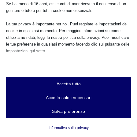
Se hai meno di 16 anni, assicurati di aver ricevuto il consenso di un
genitore o tutore per tutti i cookie non essenziali.
La tua privacy è importante per noi. Puoi regolare le impostazioni dei
cookie in qualsiasi momento. Per maggiori informazioni su come
utilizziamo i dati, leggi la nostra politica sulla privacy. Puoi modificare
le tue preferenze in qualsiasi momento facendo clic sul pulsante delle
impostazioni qui sotto.
Nota che, se scegli di disabilitare alcuni tipi di cookie, questo potrebbe
influire sulla tua esperienza del sito e sui servizi che possiamo offrire.
Resoconto Sam 2014 a Ferrara
Essenziali
14 Ottobre 2014
Accetta tutto
I cookie e i servizi essenziali abilitano le funzioni di base e sono
necessari per il corretto funzionamento del sito web. Questi cookie
Accetta solo i necessari
e servizi non richiedono il consenso dell'utente secondo il GDPR.
Mostra dettagli
Salva preferenze
Analitici
et-editor-available-post-*
I cookie di statistica raccolgono informazioni sull'utilizzo,
Informativa sulla privacy
consentendoci di ottenere informazioni su come i visitatori
mhcookie