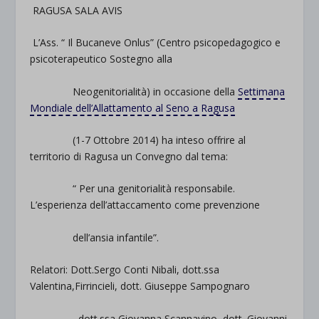
RAGUSA SALA AVIS
L’Ass. “ Il Bucaneve Onlus” (Centro psicopedagogico e
psicoterapeutico Sostegno alla
Neogenitorialità) in occasione della
Settimana
Mondiale dell’Allattamento al Seno a Ragusa
(1-7 Ottobre 2014) ha inteso offrire al
territorio di Ragusa un Convegno dal tema:
“ Per una genitorialità responsabile.
L’esperienza dell’attaccamento come prevenzione
dell’ansia infantile”.
Relatori: Dott.Sergo Conti Nibali, dott.ssa
Valentina,Firrincieli, dott. Giuseppe Sampognaro
dott.ssa Giovanna Scannavino, dott. Giovanni