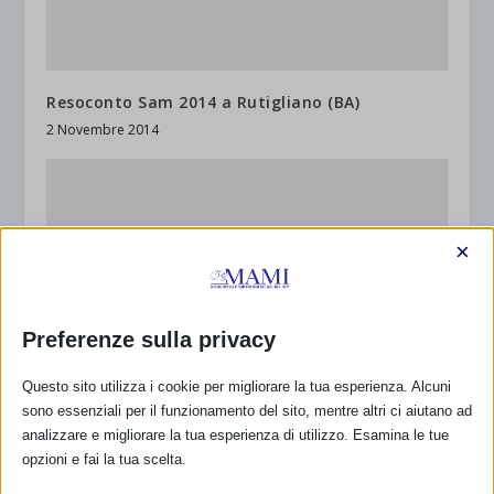
Resoconto Sam 2014 a Rutigliano (BA)
2 Novembre 2014
×
Preferenze sulla privacy
Questo sito utilizza i cookie per migliorare la tua esperienza. Alcuni
sono essenziali per il funzionamento del sito, mentre altri ci aiutano ad
Resoconto Sam 2014 a Torino
analizzare e migliorare la tua esperienza di utilizzo. Esamina le tue
19 Febbraio 2015
opzioni e fai la tua scelta.