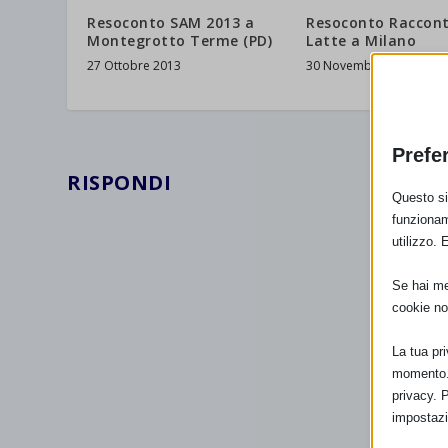
Resoconto SAM 2013 a
Resoconto Raccont
Montegrotto Terme (PD)
Latte a Milano
27 Ottobre 2013
30 Novembre 2013
Prefe
RISPONDI
Questo sit
funzionam
utilizzo. 
Se hai men
cookie no
La tua pr
momento. 
privacy. 
impostazi