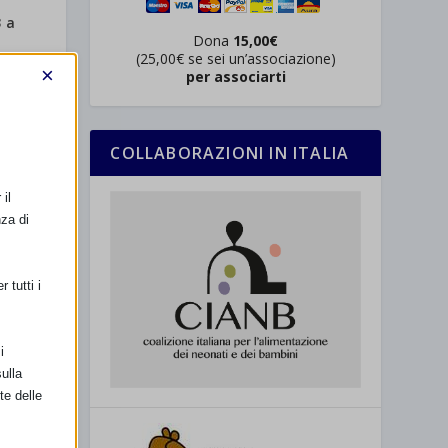
 a
Dona
15,00€
(25,00€ se sei un’associazione)
×
per associarti
COLLABORAZIONI IN ITALIA
il
nza di
 tutti i
i
ulla
te delle