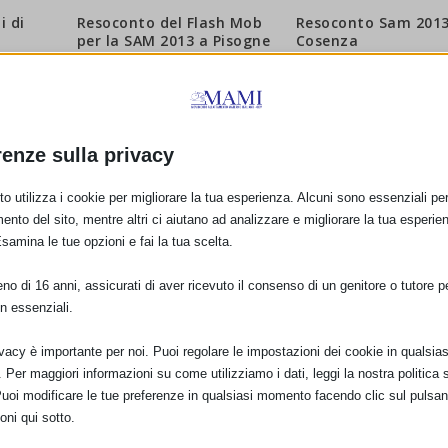
i di
Resoconto del Flash Mob
Resoconto Sam 2013
per la SAM 2013 a Pisogne
Cosenza
(BS)
12 Novembre 2013
1 Novembre 2013
renze sulla privacy
o utilizza i cookie per migliorare la tua esperienza. Alcuni sono essenziali per 
ento del sito, mentre altri ci aiutano ad analizzare e migliorare la tua esperie
Esamina le tue opzioni e fai la tua scelta.
o di 16 anni, assicurati di aver ricevuto il consenso di un genitore o tutore per
n essenziali.
ivacy è importante per noi. Puoi regolare le impostazioni dei cookie in qualsias
Per maggiori informazioni su come utilizziamo i dati, leggi la nostra politica s
Puoi modificare le tue preferenze in qualsiasi momento facendo clic sul pulsan
oni qui sotto.