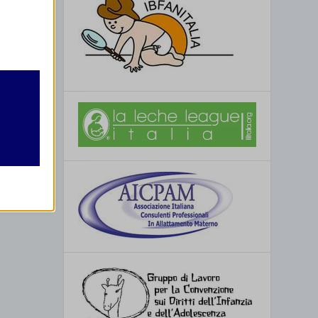
retto
utente
re