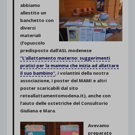
abbiamo
allestito un
banchetto con
diversi
materiali
(l’opuscolo
predisposto dall’ASL modenese
“
L’allattamento materno: suggerimenti
pratici per la mamma che inizia ad allattare
il suo bambino
“
, i volantini della nostra
associazione, i poster del MAMI e altri
poster scaricabili dal sito
reteallattamentomodena.it), anche con
l’aiuto delle ostetriche del Consultorio
Giuliana e Mara.
Avevamo
preparato