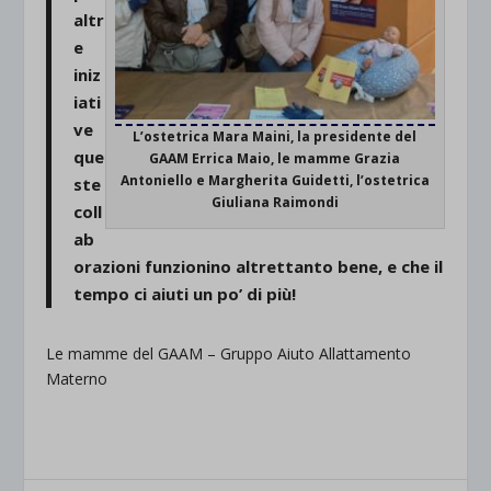
altr
e
iniz
iati
ve
L’ostetrica Mara Maini, la presidente del
que
GAAM Errica Maio, le mamme Grazia
Antoniello e Margherita Guidetti, l’ostetrica
ste
Giuliana Raimondi
coll
ab
orazioni funzionino altrettanto bene, e che il
tempo ci aiuti un po’ di più!
Le mamme del GAAM – Gruppo Aiuto Allattamento
Materno