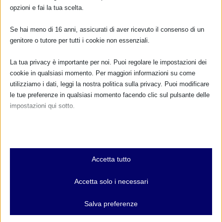
opzioni e fai la tua scelta.
Se hai meno di 16 anni, assicurati di aver ricevuto il consenso di un
genitore o tutore per tutti i cookie non essenziali.
La tua privacy è importante per noi. Puoi regolare le impostazioni dei
cookie in qualsiasi momento. Per maggiori informazioni su come
utilizziamo i dati, leggi la nostra politica sulla privacy. Puoi modificare
le tue preferenze in qualsiasi momento facendo clic sul pulsante delle
impostazioni qui sotto.
Nota che, se scegli di disabilitare alcuni tipi di cookie, questo potrebbe
influire sulla tua esperienza del sito e sui servizi che possiamo offrire.
Essenziali
Accetta tutto
I cookie e i servizi essenziali abilitano le funzioni di base e sono
necessari per il corretto funzionamento del sito web. Questi cookie
CALENDARIO EVENTI
Accetta solo i necessari
e servizi non richiedono il consenso dell'utente secondo il GDPR.
Mostra dettagli
Salva preferenze
Non ci sono eventi
Analitici