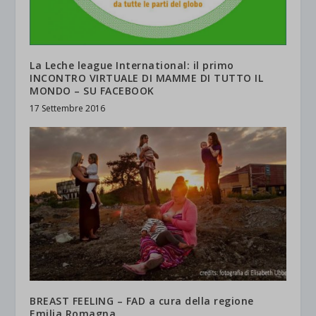
wordpress_test_cookie
Altri servizi
_ga
Questa categoria include tutti i cookie, i domini e i servizi che non
wp-settings-*
rientrano nelle altre categorie specifiche o che non sono stati
_ga_*
wp-settings-time-*
esplicitamente categorizzati.
La Leche league International: il primo
jetpackState[message]
INCONTRO VIRTUALE DI MAMME DI TUTTO IL
Mostra dettagli
MONDO – SU FACEBOOK
17 Settembre 2016
et-saved-post*
wpc*
BREAST FEELING – FAD a cura della regione
Emilia Romagna