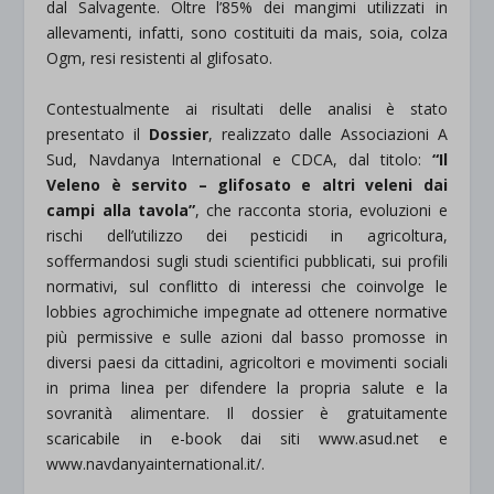
dal Salvagente. Oltre l’85% dei mangimi utilizzati in
allevamenti, infatti, sono costituiti da mais, soia, colza
Ogm, resi resistenti al glifosato.
Contestualmente ai risultati delle analisi è stato
presentato il
Dossier
, realizzato dalle Associazioni A
Sud, Navdanya International e CDCA, dal titolo:
“Il
Veleno è servito – glifosato e altri veleni dai
campi alla tavola”
, che racconta storia, evoluzioni e
rischi dell’utilizzo dei pesticidi in agricoltura,
soffermandosi sugli studi scientifici pubblicati, sui profili
normativi, sul conflitto di interessi che coinvolge le
lobbies agrochimiche impegnate ad ottenere normative
più permissive e sulle azioni dal basso promosse in
diversi paesi da cittadini, agricoltori e movimenti sociali
in prima linea per difendere la propria salute e la
sovranità alimentare. Il dossier è gratuitamente
scaricabile in e-book dai siti www.asud.net e
www.navdanyainternational.it/.