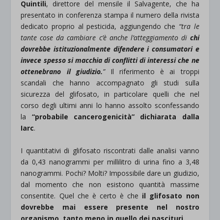
Quintili
, direttore del mensile il Salvagente, che ha
presentato in conferenza stampa il numero della rivista
dedicato proprio al pesticida, aggiungendo che
“tra le
tante cose da cambiare c’è anche l’atteggiamento di
chi
dovrebbe istituzionalmente difendere i consumatori e
invece spesso si macchia di conflitti di interessi che ne
ottenebrano il giudizio.
”
Il riferimento è ai troppi
scandali che hanno accompagnato gli studi sulla
sicurezza del glifosato, in particolare quelli che nel
corso degli ultimi anni lo hanno assolto sconfessando
la
“probabile cancerogenicità” dichiarata dalla
Iarc
.
I quantitativi di glifosato riscontrati dalle analisi vanno
da 0,43 nanogrammi per millilitro di urina fino a 3,48
nanogrammi. Pochi? Molti? Impossibile dare un giudizio,
dal momento che non esistono quantità massime
consentite. Quel che è certo è che
il glifosato non
dovrebbe mai essere presente nel nostro
organismo, tanto meno in quello dei nascituri.