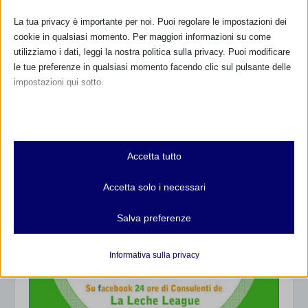
La tua privacy è importante per noi. Puoi regolare le impostazioni dei
cookie in qualsiasi momento. Per maggiori informazioni su come
utilizziamo i dati, leggi la nostra politica sulla privacy. Puoi modificare
le tue preferenze in qualsiasi momento facendo clic sul pulsante delle
impostazioni qui sotto.
W LA PAPPA! Nuova Edizione
24 Giugno 2022
Nota che, se scegli di disabilitare alcuni tipi di cookie, questo potrebbe
influire sulla tua esperienza del sito e sui servizi che possiamo offrire.
Essenziali
Accetta tutto
I cookie e i servizi essenziali abilitano le funzioni di base e sono
necessari per il corretto funzionamento del sito web. Questi cookie
Accetta solo i necessari
e servizi non richiedono il consenso dell'utente secondo il GDPR.
Mostra dettagli
Salva preferenze
Analitici
et-editor-available-post-*
I cookie di statistica raccolgono informazioni sull'utilizzo,
Informativa sulla privacy
consentendoci di ottenere informazioni su come i visitatori
mhcookie
interagiscono con il nostro sito web.
wordpress_logged_in_*
Mostra dettagli