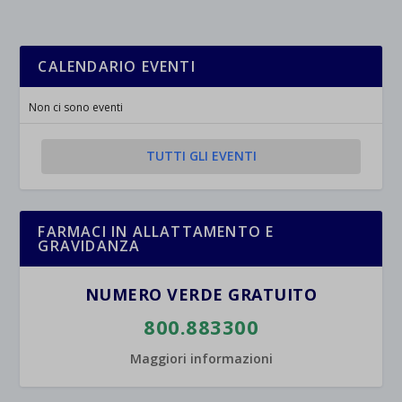
rientrano nelle altre categorie specifiche o che non sono stati
_ga_*
wp-settings-time-*
esplicitamente categorizzati.
jetpackState[message]
Mostra dettagli
CALENDARIO EVENTI
et-saved-post*
Non ci sono eventi
wpc*
TUTTI GLI EVENTI
FARMACI IN ALLATTAMENTO E
GRAVIDANZA
NUMERO VERDE GRATUITO
800.883300
Maggiori informazioni