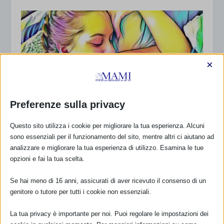
×
Preferenze sulla privacy
Questo sito utilizza i cookie per migliorare la tua esperienza. Alcuni
sono essenziali per il funzionamento del sito, mentre altri ci aiutano ad
analizzare e migliorare la tua esperienza di utilizzo. Esamina le tue
opzioni e fai la tua scelta.
Sì al latte materno, anche col glifosato – ma
stop al glifosato!
Se hai meno di 16 anni, assicurati di aver ricevuto il consenso di un
28 Maggio 2017
genitore o tutore per tutti i cookie non essenziali.
La tua privacy è importante per noi. Puoi regolare le impostazioni dei