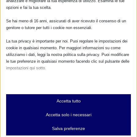
analizzare e migliorare la tua esperienza di utilizzo. Esamina le tue
opzioni e fai la tua scelta.
Se hai meno di 16 anni, assicurati di aver ricevuto il consenso di un
genitore o tutore per tutti i cookie non essenziali.
La tua privacy è importante per noi. Puoi regolare le impostazioni dei
cookie in qualsiasi momento. Per maggiori informazioni su come
utilizziamo i dati, leggi la nostra politica sulla privacy. Puoi modificare
le tue preferenze in qualsiasi momento facendo clic sul pulsante delle
impostazioni qui sotto.
Nota che, se scegli di disabilitare alcuni tipi di cookie, questo potrebbe
influire sulla tua esperienza del sito e sui servizi che possiamo offrire.
Essenziali
Accetta tutto
I cookie e i servizi essenziali abilitano le funzioni di base e sono
necessari per il corretto funzionamento del sito web. Questi cookie
Accetta solo i necessari
e servizi non richiedono il consenso dell'utente secondo il GDPR.
CALENDARIO EVENTI
Mostra dettagli
Salva preferenze
Non ci sono eventi
Analitici