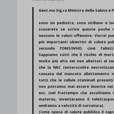
Gent.ma Sig.ra Ministra della Salute e P
sono un pediatra, sono siciliano e l
scuserete se scrivo queste poche 
nessuno le valuti offensive. Vorrei pu
più importanti obiettivi di salute pub
secondo l’OMS/WHO, cioè: l’allat
Sappiamo tutti che il rischio di mort
molto più alto nei non allattati al s
che la NEC (enterocolite necrotizza
causata dal mancato allattamento 
tutti che le cellule staminali present
non potranno mai essere inserite nei 
ecc. (nel frattempo che ascoltiamo i
materno, inventeranno il teletraspo
andranno a velocità di curvatura).
Come spesa di salute pubblica il cap