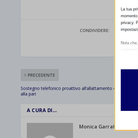
La tua pr
momento. 
privacy. 
impostazi
CONDIVIDERE:
Nota che, 
VALUTAR
esperienz
Essen
I cooki
funzio
PRECEDENTE
second
Sostegno telefonico proattivo all’allattamento con mamm
alla pari
Analit
et-edito
I cooki
A CURA DI…
informa
mhcook
wordpre
Monica Garraffa
Altri 
wordpre
_ga
Questa 