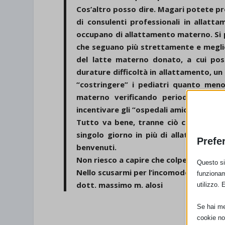
Cos’altro posso dire. Magari potete prev
di consulenti professionali in allatt
occupano di allattamento materno. S
che seguano più strettamente e megli
del latte materno donato, a cui po
durature difficoltà in allattamento, 
“costringere” i pediatri quanto meno
materno verificando periodicamente 
incentivare gli “ospedali amici dei bam
Tutto va bene, tranne ciò che fa perd
singolo giorno in più di allattamento
Prefe
benvenuti.
Non riesco a capire che colpe hanno i n
Questo sit
Nello scusarmi per l’incomodo arrecato s
funzionam
dott. massimo m. alosi
utilizzo. 
Se hai men
cookie no