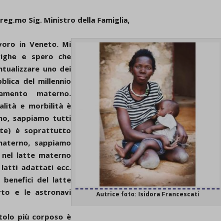
reg.mo Sig. Ministro della Famiglia,
avoro in Veneto. Mi
righe e spero che
ntualizzare uno dei
blica del millennio
tamento materno.
alità e morbilità è
eno, sappiamo tutti
nte) è soprattutto
materno, sappiamo
i nel latte materno
latti adattati ecc.
 benefici del latte
rto e le astronavi
Autrice foto: Isidora Francescati
itolo più corposo è