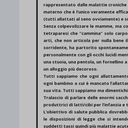
rappresentato dalle malattie croniche 
materno che è l’unico veramente efficac
(tutti allattati al seno ovviamente) e 
Senza colpevolizzare le mamme, ma c
tetraparesi che “cammina” solo carpon
arti, che non articola per nulla bene
sorridente, ha partorito spontaneament
personalmente con gli occhi lucidi ment
una stuoia, una pentola, un fornellino a 
un alloggio più decoroso.
Tutti sappiamo che ogni allattament
ogni bambino a cui è mancato l’allat
sua vita. Tutti sappiamo ma dimentich
Tralascio di parlare delle enormi sacch
produttrici di latti/cibi per l’infanzia e
L’obiettivo di salute pubblica dovrebb
le disposizioni di legge che si inten
suddetti tassi quindi più malattie acute