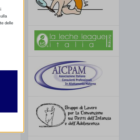
i
ulla
te delle
retto
utente
SSIMO
 E AMICHE
TTAMENTO
re