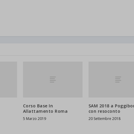
rie specifiche o che non sono stati esplicitamente categorizzati.
ings-*
Mostra dettagli
ings-time-*
State[message]
d-post*
Corso Base In
SAM 2018 a Poggibons
Allattamento Roma
con resoconto
5 Marzo 2019
20 Settembre 2018