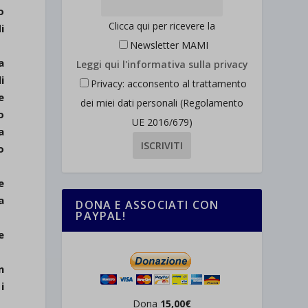
o
Clicca qui per ricevere la
i
Newsletter MAMI
a
Leggi qui l'informativa sulla privacy
i
Privacy: acconsento al trattamento
e
dei miei dati personali (Regolamento
o
UE 2016/679)
a
o
e
a
DONA E ASSOCIATI CON
PAYPAL!
e
n
i
Dona
15,00€