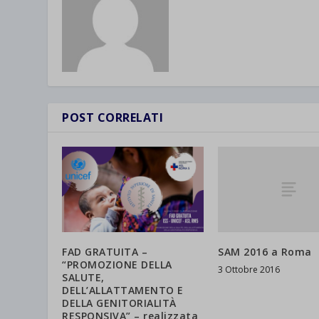
catego
wp-sett
_ga_*
wp-sett
jetpack
et-save
wpc*
POST CORRELATI
SAM 2016 a Roma
FAD GRATUITA –
“PROMOZIONE DELLA
3 Ottobre 2016
SALUTE,
DELL’ALLATTAMENTO E
DELLA GENITORIALITÀ
RESPONSIVA” – realizzata