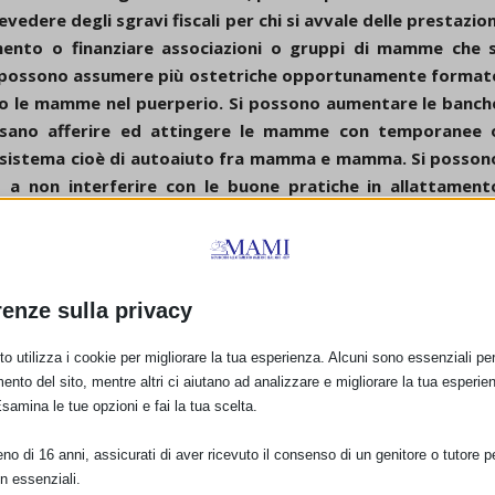
edere degli sgravi fiscali per chi si avvale delle prestazion
amento o finanziare associazioni o gruppi di mamme che s
i possono assumere più ostetriche opportunamente format
o le mamme nel puerperio. Si possono aumentare le banch
ssano afferire ed attingere le mamme con temporanee 
un sistema cioè di autoaiuto fra mamma e mamma. Si posson
 a non interferire con le buone pratiche in allattament
i tassi di allattamento dei propri assistiti. Si posson
bini” secondo l’UNICEF/OMS ecc. ecc.
ere allattamenti al seno o ne fa diminuire la durata. Ogn
 materno, ogni singola goccia in più di latte materno son
renze sulla privacy
eonati per essere trattati così.
o utilizza i cookie per migliorare la tua esperienza. Alcuni sono essenziali per 
i porgono i più cordiali saluti
ento del sito, mentre altri ci aiutano ad analizzare e migliorare la tua esperie
Esamina le tue opzioni e fai la tua scelta.
o di 16 anni, assicurati di aver ricevuto il consenso di un genitore o tutore per
n essenziali.