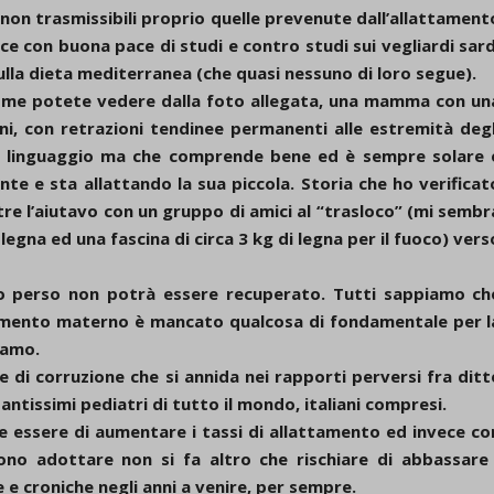
non trasmissibili proprio quelle prevenute dall’allattament
e con buona pace di studi e contro studi sui vegliardi sard
sulla dieta mediterranea (che quasi nessuno di loro segue).
ome potete vedere dalla foto allegata, una mamma con un
i, con retrazioni tendinee permanenti alle estremità degl
 il linguaggio ma che comprende bene ed è sempre solare 
e e sta allattando la sua piccola. Storia che ho verificat
re l’aiutavo con un gruppo di amici al “trasloco” (mi sembr
legna ed una fascina di circa 3 kg di legna per il fuoco) vers
o perso non potrà essere recuperato. Tutti sappiamo ch
tamento materno è mancato qualcosa di fondamentale per l
iamo.
e di corruzione che si annida nei rapporti perversi fra ditt
 tantissimi pediatri di tutto il mondo, italiani compresi.
e essere di aumentare i tassi di allattamento ed invece co
dono adottare non si fa altro che rischiare di abbassare 
 e croniche negli anni a venire, per sempre.