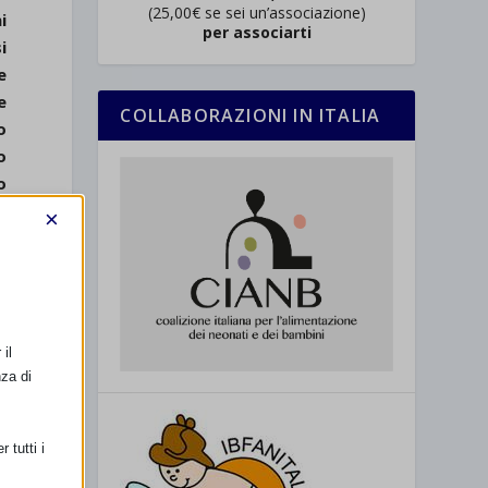
(25,00€ se sei un’associazione)
i
per associarti
i
e
e
COLLABORAZIONI IN ITALIA
o
o
o
o
×
i
o
il
nza di
 tutti i