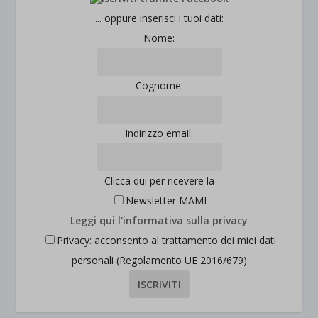
jetpackState[message]
Mostra dettagli
... oppure inserisci i tuoi dati:
Nome:
et-saved-post*
wpc*
Cognome:
Indirizzo email:
Clicca qui per ricevere la
Newsletter MAMI
Leggi qui l'informativa sulla privacy
Privacy: acconsento al trattamento dei miei dati
personali (Regolamento UE 2016/679)