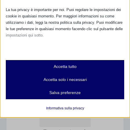
800.883300
La tua privacy è importante per noi. Puoi regolare le impostazioni dei
cookie in qualsiasi momento. Per maggiori informazioni su come
Maggiori informazioni
utilizziamo i dati, leggi la nostra politica sulla privacy. Puoi modificare
le tue preferenze in qualsiasi momento facendo clic sul pulsante delle
impostazioni qui sotto.
RIMANI AGGIORNATO
Nota che, se scegli di disabilitare alcuni tipi di cookie, questo potrebbe
influire sulla tua esperienza del sito e sui servizi che possiamo offrire.
Essenziali
... oppure inserisci i tuoi dati:
Accetta tutto
I cookie e i servizi essenziali abilitano le funzioni di base e sono
Nome:
necessari per il corretto funzionamento del sito web. Questi cookie
Accetta solo i necessari
e servizi non richiedono il consenso dell'utente secondo il GDPR.
Mostra dettagli
Cognome:
Salva preferenze
Analitici
et-editor-available-post-*
I cookie di statistica raccolgono informazioni sull'utilizzo,
Informativa sulla privacy
Indirizzo email:
consentendoci di ottenere informazioni su come i visitatori
mhcookie
interagiscono con il nostro sito web.
wordpress_logged_in_*
Mostra dettagli