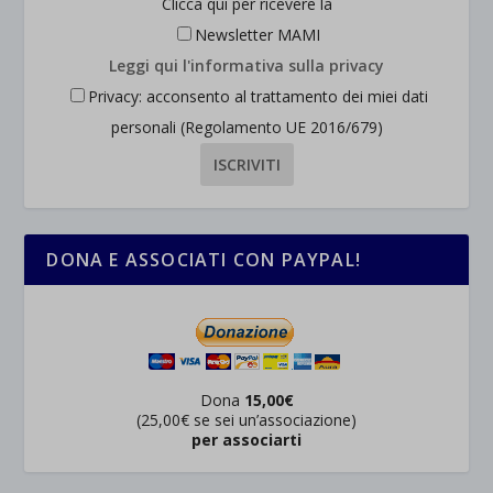
Clicca qui per ricevere la
wordpress_test_cookie
Altri servizi
Newsletter MAMI
_ga
Questa categoria include tutti i cookie, i domini e i servizi che non
wp-settings-*
Leggi qui l'informativa sulla privacy
rientrano nelle altre categorie specifiche o che non sono stati
_ga_*
wp-settings-time-*
Privacy: acconsento al trattamento dei miei dati
esplicitamente categorizzati.
jetpackState[message]
personali (Regolamento UE 2016/679)
Mostra dettagli
et-saved-post*
wpc*
DONA E ASSOCIATI CON PAYPAL!
Dona
15,00€
(25,00€ se sei un’associazione)
per associarti