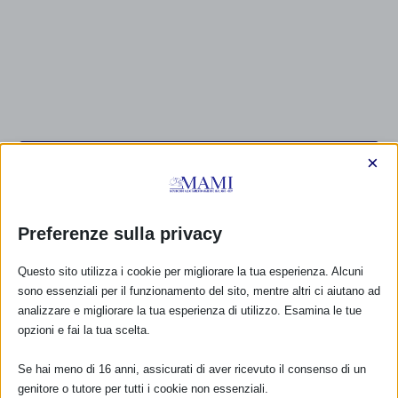
×
CALENDARIO EVENTI
Non ci sono eventi
Preferenze sulla privacy
TUTTI GLI EVENTI
Questo sito utilizza i cookie per migliorare la tua esperienza. Alcuni
sono essenziali per il funzionamento del sito, mentre altri ci aiutano ad
analizzare e migliorare la tua esperienza di utilizzo. Esamina le tue
FARMACI IN ALLATTAMENTO E
opzioni e fai la tua scelta.
GRAVIDANZA
Se hai meno di 16 anni, assicurati di aver ricevuto il consenso di un
NUMERO VERDE GRATUITO
genitore o tutore per tutti i cookie non essenziali.