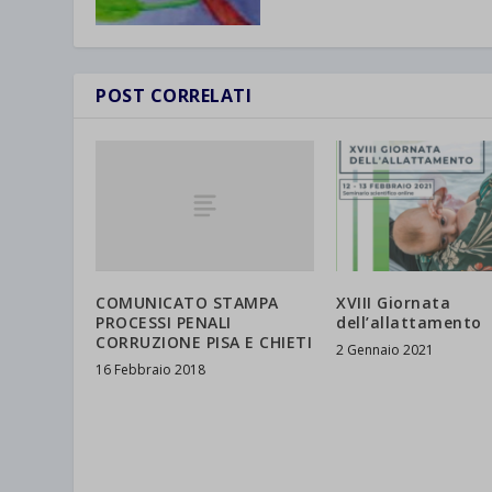
wp-sett
jetpack
et-save
POST CORRELATI
wpc*
COMUNICATO STAMPA
XVIII Giornata
PROCESSI PENALI
dell’allattamento
CORRUZIONE PISA E CHIETI
2 Gennaio 2021
16 Febbraio 2018