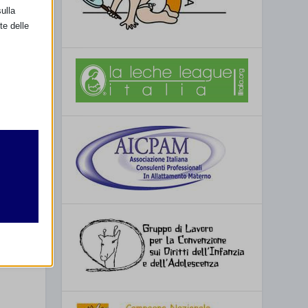
ulla
te delle
SSIMO
retto
utente
a aperta al
ni Corsello
re