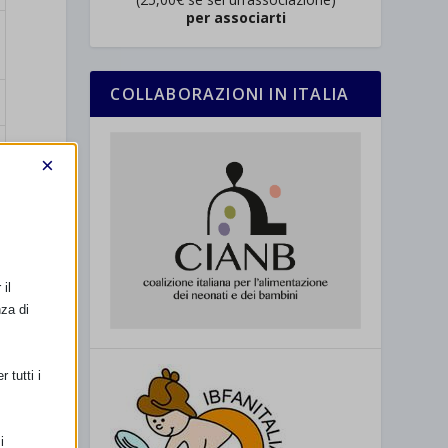
per associarti
COLLABORAZIONI IN ITALIA
×
il
nza di
 tutti i
i