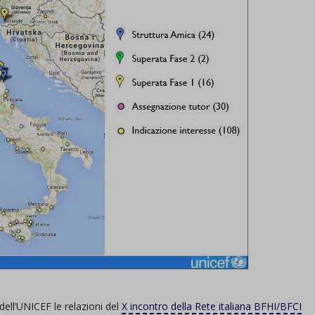
 dell’UNICEF le relazioni del
X incontro della Rete italiana BFHI/BFCI