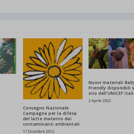
Mostra dettagli
ings-time-*
State[message]
d-post*
Nuovi materiali Bab
Friendly disponibili 
sito dell’UNICEF Ital
2 Aprile 2022
Convegno Nazionale
Campagna per la difesa
del latte materno dai
contaminanti ambientali
17 Dicembre 2012