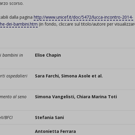
marzo scorso.
cabili dalla pagina
http://www.unicef.it/doc/5472/lucca-incontro-2014-
he-dei-bambini.htm
(in fondo, cliccare sul titolo/autore per visualizza
.
i bambini in
Elise Chapin
rti ospedalieri
Sara Farchi, Simona Asole et al.
tamento al seno
Simona Vangelisti, Chiara Marina Toti
HI/BFCI
Stefania Sani
Antonietta Ferrara