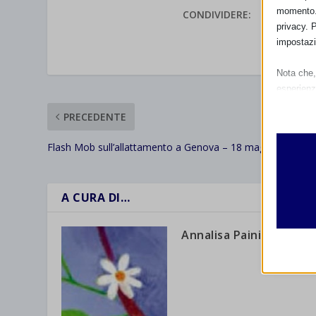
momento. 
CONDIVIDERE:
privacy. 
impostazi
VALUTAR
Nota che, 
esperienz
Essen
PRECEDENTE
I cooki
funzio
Flash Mob sull’allattamento a Genova – 18 maggio 2014
second
A CURA DI…
Analit
et-edito
I cooki
informa
Annalisa Paini
mhcook
wordpre
Altri 
wordpre
_ga
Questa 
catego
wp-sett
_ga_*