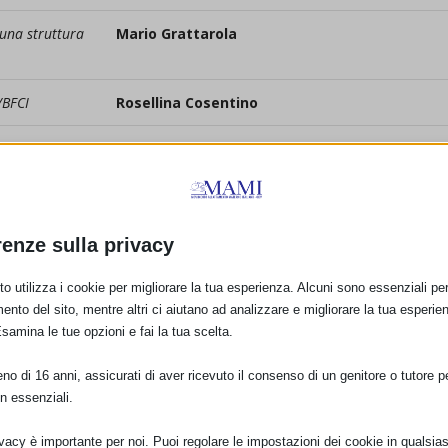
 una struttura
Mario Grattarola
/BFCI
Rosellina Cosentino
cazione del
Paola Negri, Paola Mariotti
no. La
Maria Enrica Bettinelli, Margherita Locatelli,
onisti del
Stefania Conti, Elena Bezze, Paola Mauri
renze sulla privacy
o utilizza i cookie per migliorare la tua esperienza. Alcuni sono essenziali per 
ento del sito, mentre altri ci aiutano ad analizzare e migliorare la tua esperie
Esamina le tue opzioni e fai la tua scelta.
o di 16 anni, assicurati di aver ricevuto il consenso di un genitore o tutore per
n essenziali.
ivacy è importante per noi. Puoi regolare le impostazioni dei cookie in qualsias