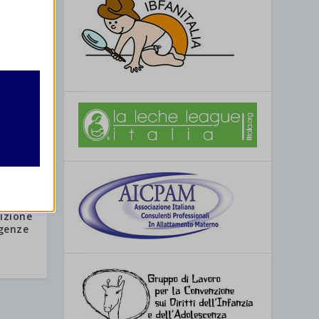
retto
utente
izione
re
rgenze