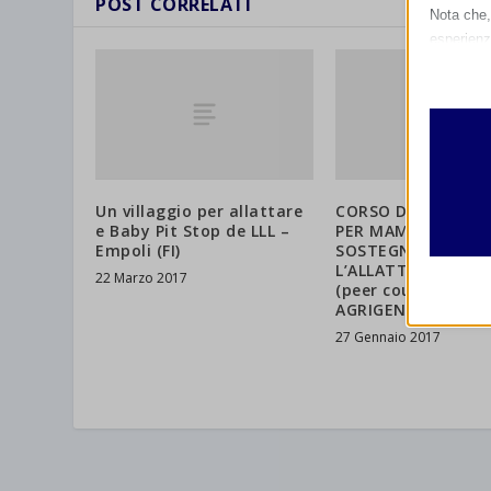
POST CORRELATI
Nota che, 
esperienz
Essen
I cooki
funzio
second
Analit
Un villaggio per allattare
CORSO DI FORMAZ
e Baby Pit Stop de LLL –
PER MAMME DI
et-edito
I cooki
Empoli (FI)
SOSTEGNO© PER
informa
mhcook
L’ALLATTAMENTO 
22 Marzo 2017
(peer counsellor) –
wordpre
AGRIGENTO
Altri 
27 Gennaio 2017
wordpre
_ga
Questa 
catego
wp-sett
_ga_*
wp-sett
jetpack
et-save