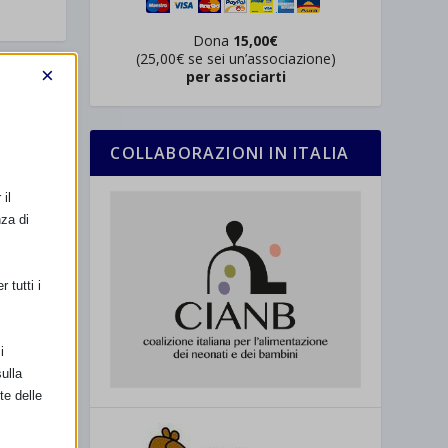
Dona
15,00€
(25,00€ se sei un’associazione)
×
per associarti
SSIMO
nto – Bari
COLLABORAZIONI IN ITALIA
il
nza di
 tutti i
i
ulla
te delle