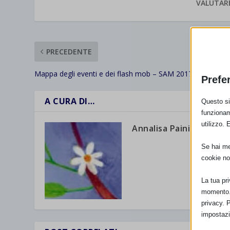
VALUTAR
PRECEDENTE
Mappa degli eventi e dei flash mob – SAM 2017
Prefe
A CURA DI…
Questo sit
funzionam
utilizzo. 
Annalisa Paini
Se hai men
cookie no
La tua pr
momento. 
privacy. 
impostazi