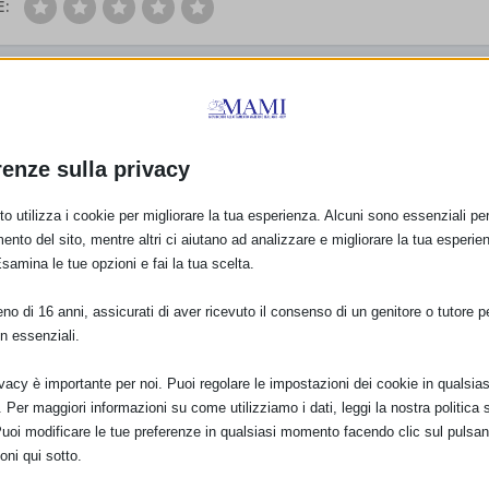
E:
PRO
Corso Base Allattame
renze sulla privacy
o utilizza i cookie per migliorare la tua esperienza. Alcuni sono essenziali per 
ento del sito, mentre altri ci aiutano ad analizzare e migliorare la tua esperie
Esamina le tue opzioni e fai la tua scelta.
o di 16 anni, assicurati di aver ricevuto il consenso di un genitore o tutore per
n essenziali.
ivacy è importante per noi. Puoi regolare le impostazioni dei cookie in qualsias
Per maggiori informazioni su come utilizziamo i dati, leggi la nostra politica s
Puoi modificare le tue preferenze in qualsiasi momento facendo clic sul pulsan
oni qui sotto.