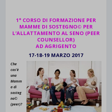
1° CORSO DI FORMAZIONE PER
MAMME DI SOSTEGNO© PER
L’ALLATTAMENTO AL SENO (PEER
COUNSELLOR)
AD AGRIGENTO
17-18-19 MARZO 2017
Che
cos’è
una
Mamm
a di
sosteg
no©
(peer)?