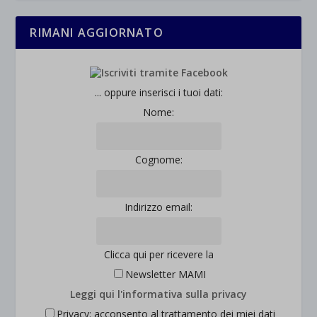
wp-settings-*
rientrano nelle altre categorie specifiche o che non sono stati
_ga_*
wp-settings-time-*
RIMANI AGGIORNATO
esplicitamente categorizzati.
jetpackState[message]
Mostra dettagli
et-saved-post*
... oppure inserisci i tuoi dati:
Nome:
wpc*
Cognome:
Indirizzo email:
Clicca qui per ricevere la
Newsletter MAMI
Leggi qui l'informativa sulla privacy
Privacy: acconsento al trattamento dei miei dati