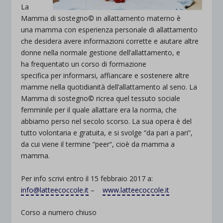
La
Mamma di sostegno© in allattamento materno è
una mamma con esperienza personale di allattamento
che desidera avere informazioni corrette e aiutare altre
donne nella normale gestione dell’allattamento, e
ha frequentato un corso di formazione
specifica per informarsi, affiancare e sostenere altre
mamme nella quotidianità dell’allattamento al seno. La
Mamma di sostegno© ricrea quel tessuto sociale
femminile per il quale allattare era la norma, che
abbiamo perso nel secolo scorso. La sua opera è del
tutto volontaria e gratuita, e si svolge “da pari a pari”,
da cui viene il termine “peer“, cioè da mamma a
mamma.
Per info scrivi entro il 15 febbraio 2017 a:
info@latteecoccole.it
–
www.latteecoccole.it
Corso a numero chiuso