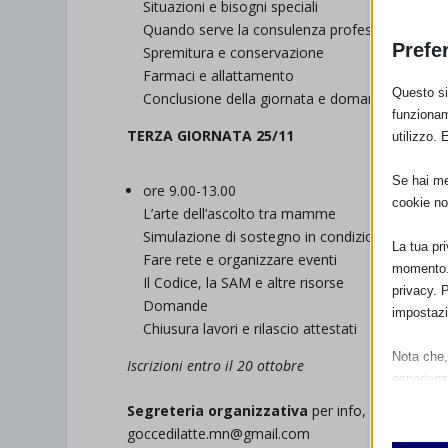
Situazioni e bisogni speciali
Quando serve la consulenza professionale e co
Prefe
Spremitura e conservazione
Farmaci e allattamento
Questo sit
Conclusione della giornata e domande
funzionam
TERZA GIORNATA 25/11
utilizzo. 
Se hai men
ore 9.00-13.00
cookie no
L’arte dell’ascolto tra mamme
Simulazione di sostegno in condizioni reali/virtu
La tua pr
Fare rete e organizzare eventi
momento. 
Il Codice, la SAM e altre risorse
privacy. 
Domande
impostazi
Chiusura lavori e rilascio attestati
Nota che, 
Iscrizioni entro il 20 ottobre
esperienz
Essen
Segreteria organizzativa
per info, costi, ecc:
I cooki
goccedilatte.mn@gmail.com
funzio