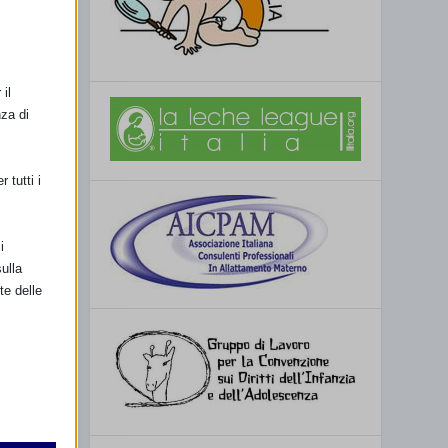
il
nza di
 tutti i
i
ulla
te delle
retto
utente