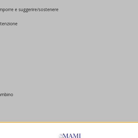
e/imporre e suggerire/sostenere
ttenzione
ambino