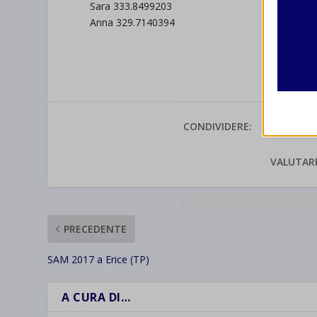
Sara 333.8499203
second
Anna 329.7140394
Analit
et-edito
I cooki
informa
mhcook
wordpre
CONDIVIDERE:
Altri 
wordpre
_ga
Questa 
VALUTAR
catego
wp-sett
_ga_*
wp-sett
jetpack
et-save
PRECEDENTE
wpc*
SAM 2017 a Erice (TP)
A CURA DI…