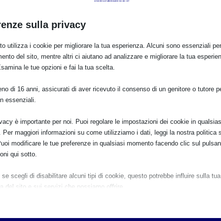
me inviare al professionista
renze sulla privacy
o utilizza i cookie per migliorare la tua esperienza. Alcuni sono essenziali per 
ento del sito, mentre altri ci aiutano ad analizzare e migliorare la tua esperie
Esamina le tue opzioni e fai la tua scelta.
o di 16 anni, assicurati di aver ricevuto il consenso di un genitore o tutore per
n essenziali.
ali
ivacy è importante per noi. Puoi regolare le impostazioni dei cookie in qualsias
Per maggiori informazioni su come utilizziamo i dati, leggi la nostra politica s
Puoi modificare le tue preferenze in qualsiasi momento facendo clic sul pulsan
oni qui sotto.
se scegli di disabilitare alcuni tipi di cookie, questo potrebbe influire sulla tua
a del sito e sui servizi che possiamo offrire.
ziali
e e i servizi essenziali abilitano le funzioni di base e sono necessari per il cor
namento del sito web. Questi cookie e servizi non richiedono il consenso dell'