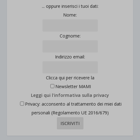
jetpackState[message]
Mostra dettagli
... oppure inserisci i tuoi dati:
Nome:
et-saved-post*
wpc*
Cognome:
Indirizzo email:
Clicca qui per ricevere la
Newsletter MAMI
Leggi qui l'informativa sulla privacy
Privacy: acconsento al trattamento dei miei dati
personali (Regolamento UE 2016/679)