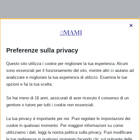
×
Preferenze sulla privacy
Questo sito utilizza i cookie per migliorare la tua esperienza. Alcuni
sono essenziali per il funzionamento del sito, mentre altri ci aiutano ad
analizzare e migliorare la tua esperienza di utilizzo. Esamina le tue
opzioni e fai la tua scelta.
Se hai meno di 16 anni, assicurati di aver ricevuto il consenso di un
genitore o tutore per tutti i cookie non essenziali.
La tua privacy è importante per noi. Puoi regolare le impostazioni dei
cookie in qualsiasi momento. Per maggiori informazioni su come
utilizziamo i dati, leggi la nostra politica sulla privacy. Puoi modificare
CALENDARIO EVENTI
le tue preferenze in qualsiasi momento facendo clic sul pulsante delle