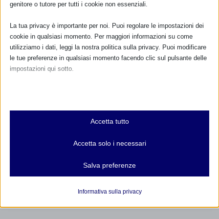
genitore o tutore per tutti i cookie non essenziali.
Sam 2016 ad Albano Laziale con resoconto
La tua privacy è importante per noi. Puoi regolare le impostazioni dei
26 Ottobre 2016
cookie in qualsiasi momento. Per maggiori informazioni su come
utilizziamo i dati, leggi la nostra politica sulla privacy. Puoi modificare
le tue preferenze in qualsiasi momento facendo clic sul pulsante delle
impostazioni qui sotto.
RISPONDI
Nota che, se scegli di disabilitare alcuni tipi di cookie, questo potrebbe
influire sulla tua esperienza del sito e sui servizi che possiamo offrire.
Essenziali
Accetta tutto
I cookie e i servizi essenziali abilitano le funzioni di base e sono
necessari per il corretto funzionamento del sito web. Questi cookie
Accetta solo i necessari
e servizi non richiedono il consenso dell'utente secondo il GDPR.
Mostra dettagli
Salva preferenze
Analitici
et-editor-available-post-*
I cookie di statistica raccolgono informazioni sull'utilizzo,
Informativa sulla privacy
consentendoci di ottenere informazioni su come i visitatori
mhcookie
interagiscono con il nostro sito web.
wordpress_logged_in_*