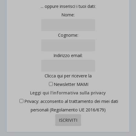
jetpackState[message]
Mostra dettagli
... oppure inserisci i tuoi dati:
Nome:
et-saved-post*
wpc*
Cognome:
Indirizzo email:
Clicca qui per ricevere la
Newsletter MAMI
Leggi qui l'informativa sulla privacy
Privacy: acconsento al trattamento dei miei dati
personali (Regolamento UE 2016/679)