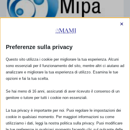
×
CORSO AVANZATO ALLATTAMENTO AL
Preferenze sulla privacy
SENO MIPA – RIETI
di
Annalisa Paini
|
Gen 29, 2017
|
Anno 2017
,
Ottobre 2017
|
0
Questo sito utilizza i cookie per migliorare la tua esperienza. Alcuni
|
sono essenziali per il funzionamento del sito, mentre altri ci aiutano ad
13, 14, 15 ottobre 2017 – RIETI Allattamento al seno:
analizzare e migliorare la tua esperienza di utilizzo. Esamina le tue
corso avanzato organizzato dal MIPA...
opzioni e fai la tua scelta.
Se hai meno di 16 anni, assicurati di aver ricevuto il consenso di un
PER SAPERNE DI PIÙ
genitore o tutore per tutti i cookie non essenziali.
La tua privacy è importante per noi. Puoi regolare le impostazioni dei
cookie in qualsiasi momento. Per maggiori informazioni su come
utilizziamo i dati, leggi la nostra politica sulla privacy. Puoi modificare
CALENDARIO EVENTI
le tue preferenze in qualsiasi momento facendo clic sul pulsante delle