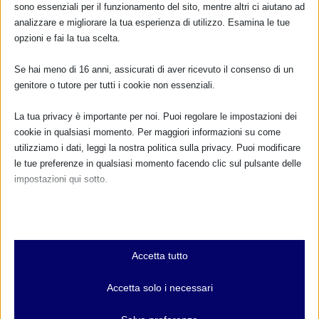
sono essenziali per il funzionamento del sito, mentre altri ci aiutano ad
analizzare e migliorare la tua esperienza di utilizzo. Esamina le tue
DONA E ASSOCIATI CON PAYPAL!
opzioni e fai la tua scelta.
Se hai meno di 16 anni, assicurati di aver ricevuto il consenso di un
genitore o tutore per tutti i cookie non essenziali.
La tua privacy è importante per noi. Puoi regolare le impostazioni dei
Dona
15,00€
cookie in qualsiasi momento. Per maggiori informazioni su come
(25,00€ se sei un’associazione)
utilizziamo i dati, leggi la nostra politica sulla privacy. Puoi modificare
per associarti
le tue preferenze in qualsiasi momento facendo clic sul pulsante delle
impostazioni qui sotto.
COLLABORAZIONI IN ITALIA
Nota che, se scegli di disabilitare alcuni tipi di cookie, questo potrebbe
influire sulla tua esperienza del sito e sui servizi che possiamo offrire.
Essenziali
Accetta tutto
I cookie e i servizi essenziali abilitano le funzioni di base e sono
necessari per il corretto funzionamento del sito web. Questi cookie
Accetta solo i necessari
e servizi non richiedono il consenso dell'utente secondo il GDPR.
Mostra dettagli