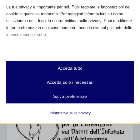
La tua privacy è importante per noi. Puoi regolare le impostazioni dei
cookie in qualsiasi momento. Per maggiori informazioni su come
utilizziamo i dati, leggi la nostra politica sulla privacy. Puoi modificare
le tue preferenze in qualsiasi momento facendo clic sul pulsante delle
impostazioni qui sotto.
Nota che, se scegli di disabilitare alcuni tipi di cookie, questo potrebbe
influire sulla tua esperienza del sito e sui servizi che possiamo offrire.
Essenziali
Accetta tutto
I cookie e i servizi essenziali abilitano le funzioni di base e sono
necessari per il corretto funzionamento del sito web. Questi cookie
Accetta solo i necessari
e servizi non richiedono il consenso dell'utente secondo il GDPR.
Mostra dettagli
Salva preferenze
Analitici
et-editor-available-post-*
I cookie di statistica raccolgono informazioni sull'utilizzo,
Informativa sulla privacy
consentendoci di ottenere informazioni su come i visitatori
mhcookie
interagiscono con il nostro sito web.
wordpress_logged_in_*
Mostra dettagli