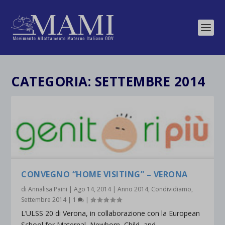
CATEGORIA:
SETTEMBRE 2014
CONVEGNO “HOME VISITING” – VERONA
di
Annalisa Paini
|
Ago 14, 2014
|
Anno 2014
,
Condividiamo
,
Settembre 2014
|
1
|
L’ULSS 20 di Verona, in collaborazione con la European
School for Maternal, Newborn, Child and...