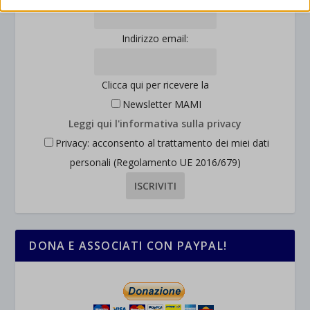
mhcookie
interagiscono con il nostro sito web.
wordpress_logged_in_*
Mostra dettagli
Indirizzo email:
wordpress_test_cookie
Altri servizi
_ga
Questa categoria include tutti i cookie, i domini e i servizi che non
wp-settings-*
Clicca qui per ricevere la
rientrano nelle altre categorie specifiche o che non sono stati
_ga_*
wp-settings-time-*
Newsletter MAMI
esplicitamente categorizzati.
jetpackState[message]
Leggi qui l'informativa sulla privacy
Mostra dettagli
Privacy: acconsento al trattamento dei miei dati
et-saved-post*
personali (Regolamento UE 2016/679)
wpc*
DONA E ASSOCIATI CON PAYPAL!