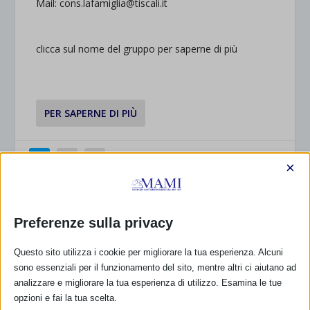
Mail: cons.lafamiglia@tiscali.it
clicca sul nome del gruppo per saperne di più
PER SAPERNE DI PIÙ
1
2
×
CALENDARIO EVENTI
Preferenze sulla privacy
Non ci sono eventi
Questo sito utilizza i cookie per migliorare la tua esperienza. Alcuni
sono essenziali per il funzionamento del sito, mentre altri ci aiutano ad
TUTTI GLI EVENTI
analizzare e migliorare la tua esperienza di utilizzo. Esamina le tue
opzioni e fai la tua scelta.