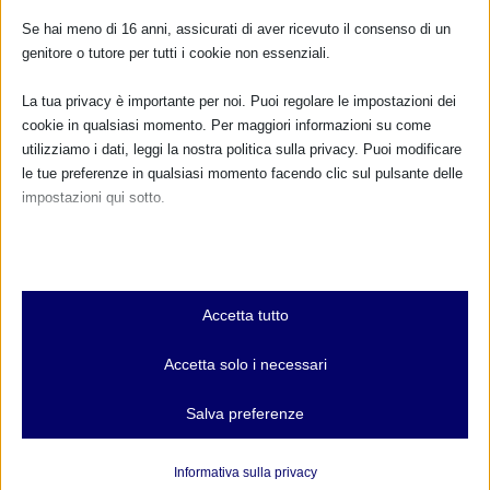
Se hai meno di 16 anni, assicurati di aver ricevuto il consenso di un
FARMACI IN ALLATTAMENTO E
genitore o tutore per tutti i cookie non essenziali.
GRAVIDANZA
La tua privacy è importante per noi. Puoi regolare le impostazioni dei
NUMERO VERDE GRATUITO
cookie in qualsiasi momento. Per maggiori informazioni su come
800.883300
utilizziamo i dati, leggi la nostra politica sulla privacy. Puoi modificare
le tue preferenze in qualsiasi momento facendo clic sul pulsante delle
Maggiori informazioni
impostazioni qui sotto.
Nota che, se scegli di disabilitare alcuni tipi di cookie, questo potrebbe
influire sulla tua esperienza del sito e sui servizi che possiamo offrire.
RIMANI AGGIORNATO
Essenziali
Accetta tutto
I cookie e i servizi essenziali abilitano le funzioni di base e sono
necessari per il corretto funzionamento del sito web. Questi cookie
Accetta solo i necessari
e servizi non richiedono il consenso dell'utente secondo il GDPR.
... oppure inserisci i tuoi dati:
Mostra dettagli
Nome:
Salva preferenze
Analitici
et-editor-available-post-*
I cookie di statistica raccolgono informazioni sull'utilizzo,
Informativa sulla privacy
Cognome:
consentendoci di ottenere informazioni su come i visitatori