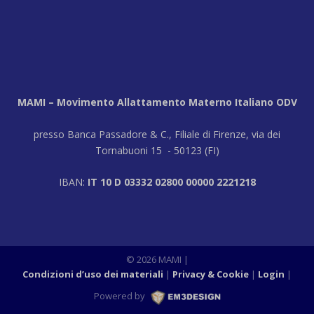
MAMI – Movimento Allattamento Materno Italiano ODV
presso Banca Passadore & C., Filiale di Firenze, via dei
Tornabuoni 15 - 50123 (FI)
IBAN:
IT 10 D 03332 02800 00000 2221218
© 2026 MAMI
|
Condizioni d’uso dei materiali
Privacy & Cookie
Login
|
Powered by
M3DESIGN