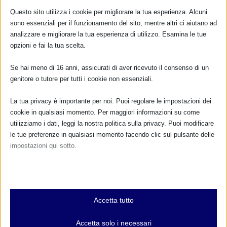
RIMANI AGGIORNATO
Questo sito utilizza i cookie per migliorare la tua esperienza. Alcuni
sono essenziali per il funzionamento del sito, mentre altri ci aiutano ad
analizzare e migliorare la tua esperienza di utilizzo. Esamina le tue
opzioni e fai la tua scelta.
... oppure inserisci i tuoi dati:
Se hai meno di 16 anni, assicurati di aver ricevuto il consenso di un
Nome:
genitore o tutore per tutti i cookie non essenziali.
La tua privacy è importante per noi. Puoi regolare le impostazioni dei
Cognome:
cookie in qualsiasi momento. Per maggiori informazioni su come
utilizziamo i dati, leggi la nostra politica sulla privacy. Puoi modificare
le tue preferenze in qualsiasi momento facendo clic sul pulsante delle
Indirizzo email:
impostazioni qui sotto.
Nota che, se scegli di disabilitare alcuni tipi di cookie, questo potrebbe
Clicca qui per ricevere la
influire sulla tua esperienza del sito e sui servizi che possiamo offrire.
Newsletter MAMI
Essenziali
Leggi qui l'informativa sulla privacy
Accetta tutto
I cookie e i servizi essenziali abilitano le funzioni di base e sono
Privacy: acconsento al trattamento dei miei dati
necessari per il corretto funzionamento del sito web. Questi cookie
Accetta solo i necessari
e servizi non richiedono il consenso dell'utente secondo il GDPR.