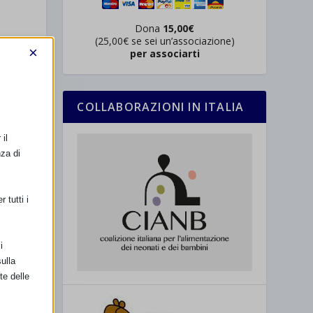
Dona
15,00€
(25,00€ se sei un’associazione)
×
per associarti
i
COLLABORAZIONI IN ITALIA
il
nza di
 tutti i
i
i
ulla
te delle