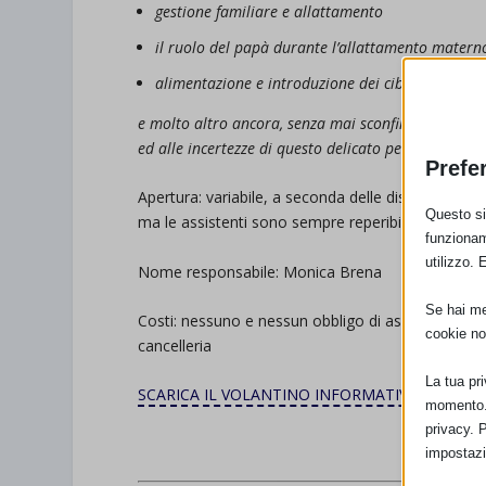
gestione familiare e allattamento
il ruolo del papà durante l’allattamento matern
alimentazione e introduzione dei cibi solidi
e molto altro ancora, senza mai sconfinare nella p
ed alle incertezze di questo delicato periodo.
Prefe
Apertura: variabile, a seconda delle disponibilità d
Questo sit
ma le assistenti sono sempre reperibili
funzionam
utilizzo. 
Nome responsabile: Monica Brena
Se hai men
Costi: nessuno e nessun obbligo di associazione. Vi
cookie no
cancelleria
La tua pr
SCARICA IL VOLANTINO INFORMATIVO COI NUME
momento. 
privacy. 
.
impostazi