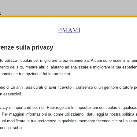
o
ratica medica, ma accostandosi ad essa, per trovare risposte ai problem
renze sulla privacy
egli spazi concessi per gli incontri. In generale dal settembre a giugno,
o utilizza i cookie per migliorare la tua esperienza. Alcuni sono essenziali per 
ento del sito, mentre altri ci aiutano ad analizzare e migliorare la tua esperie
Esamina le tue opzioni e fai la tua scelta.
o di 16 anni, assicurati di aver ricevuto il consenso di un genitore o tutore per
ene chiesta un’offerta libera, se si vuole, per contribuire alle spese d
n essenziali.
ivacy è importante per noi. Puoi regolare le impostazioni dei cookie in qualsias
RI DI TEL. DELLE ASSISTENTI
Per maggiori informazioni su come utilizziamo i dati, leggi la nostra politica s
Puoi modificare le tue preferenze in qualsiasi momento facendo clic sul pulsan
oni qui sotto.