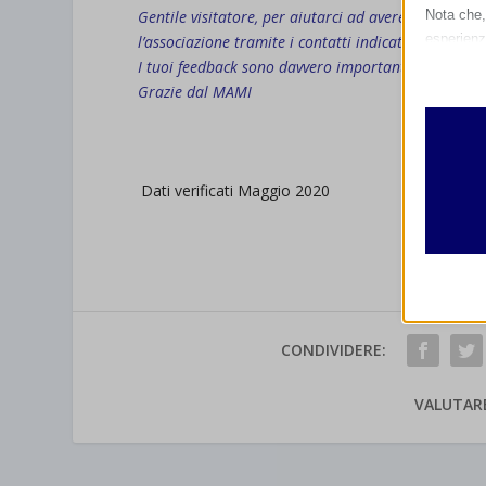
Nota che, 
Gentile visitatore, per aiutarci ad avere una mapp
esperienz
l’associazione tramite i contatti indicati, mandaci
Essen
I tuoi feedback sono davvero importanti per avere
I cooki
Grazie dal MAMI
funzio
second
.
.
Dati verificati Maggio 2020
Analit
et-edito
I cooki
informa
mhcook
wordpre
Altri 
wordpre
_ga
Questa 
CONDIVIDERE:
catego
wp-sett
_ga_*
VALUTAR
wp-sett
jetpack
et-save