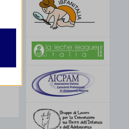
retto
utente
re