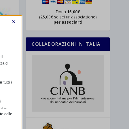
Dona
15,00€
(25,00€ se sei un’associazione)
×
per associarti
COLLABORAZIONI IN ITALIA
il
nza di
ro
 tutti i
i
ulla
te delle