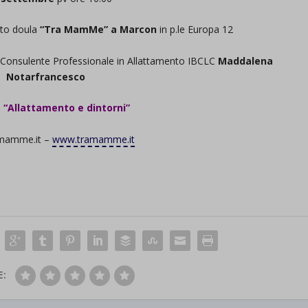
to doula
“Tra MamMe” a Marcon
in p.le Europa 12
la Consulente Professionale in Allattamento IBCLC
Maddalena
Notarfrancesco
o
“Allattamento e dintorni”
mamme.it –
www.tramamme.it
E: