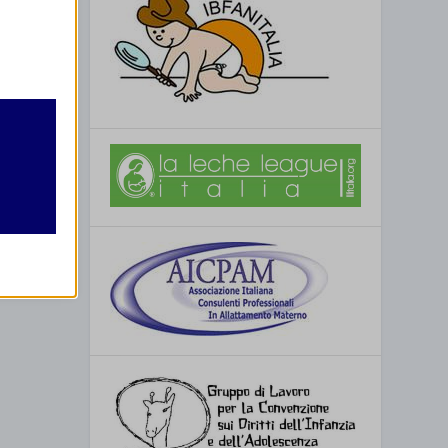
retto
utente
re