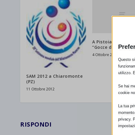
A Pistoia fai mere
Prefe
“Gocce di Latte”
4 Ottobre 2012
Questo sit
funzionam
utilizzo. 
SAM 2012 a Chiaromonte
(PZ)
Se hai men
11 Ottobre 2012
cookie no
La tua pr
momento. 
privacy. 
RISPONDI
impostazi