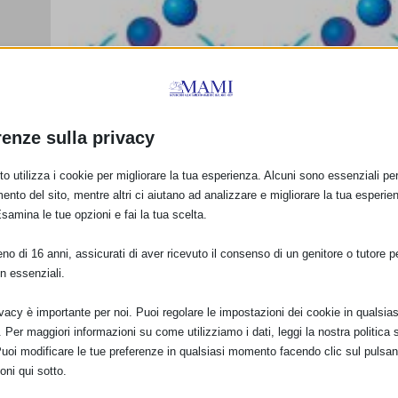
nda con
renze sulla privacy
o utilizza i cookie per migliorare la tua esperienza. Alcuni sono essenziali per 
ento del sito, mentre altri ci aiutano ad analizzare e migliorare la tua esperie
Esamina le tue opzioni e fai la tua scelta.
“Allattamento,
SAM 2012 a Lagoneg
patrimonio della vita”:
(PZ)
o di 16 anni, assicurati di aver ricevuto il consenso di un genitore o tutore per
SAM 2012 a Cagliari
11 Ottobre 2012
n essenziali.
25 Ottobre 2012
ivacy è importante per noi. Puoi regolare le impostazioni dei cookie in qualsias
Per maggiori informazioni su come utilizziamo i dati, leggi la nostra politica s
Puoi modificare le tue preferenze in qualsiasi momento facendo clic sul pulsan
oni qui sotto.