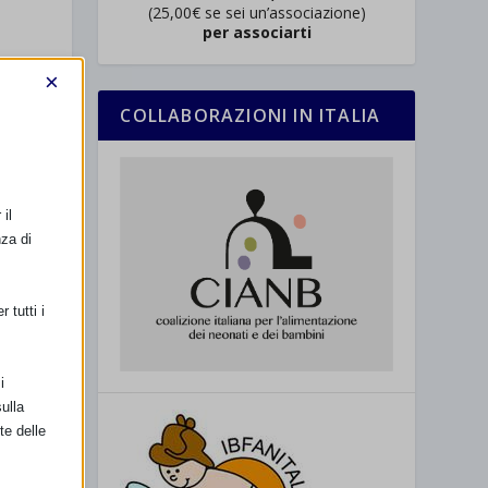
(25,00€ se sei un’associazione)
per associarti
×
COLLABORAZIONI IN ITALIA
il
nza di
 tutti i
 e
mento
i
ulla
te delle