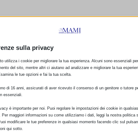
renze sulla privacy
o utilizza i cookie per migliorare la tua esperienza. Alcuni sono essenziali per 
ento del sito, mentre altri ci aiutano ad analizzare e migliorare la tua esperie
Esamina le tue opzioni e fai la tua scelta.
o di 16 anni, assicurati di aver ricevuto il consenso di un genitore o tutore per
i (RM)
“Stelle di latte”: SAM 2011
SAM 2011: Open Day
n essenziali.
a Palermo
nuovi Spazi Allatta
a Magenta e
16 Settembre 2011
ivacy è importante per noi. Puoi regolare le impostazioni dei cookie in qualsias
Abbiategrasso (MI)
Per maggiori informazioni su come utilizziamo i dati, leggi la nostra politica s
1 Ottobre 2011
Puoi modificare le tue preferenze in qualsiasi momento facendo clic sul pulsan
oni qui sotto.