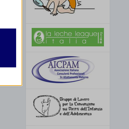
retto
utente
re