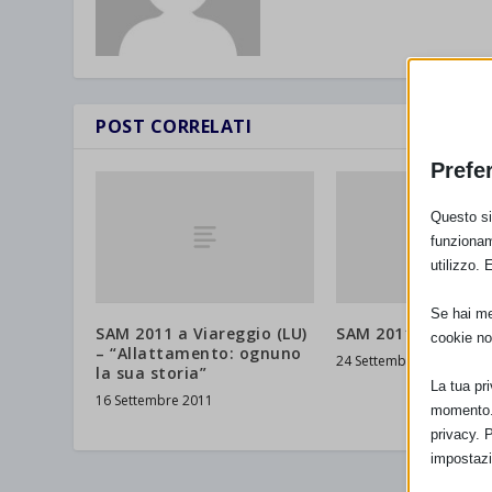
POST CORRELATI
Prefe
Questo sit
funzionam
utilizzo. 
Se hai men
SAM 2011 a Viareggio (LU)
SAM 2011 a Velletr
cookie no
– “Allattamento: ognuno
24 Settembre 2011
la sua storia”
La tua pr
16 Settembre 2011
momento. 
privacy. 
impostazi