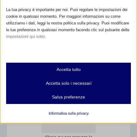
800.883300
La tua privacy è importante per noi. Puoi regolare le impostazioni dei
cookie in qualsiasi momento. Per maggiori informazioni su come
Maggiori informazioni
utilizziamo i dati, leggi la nostra politica sulla privacy. Puoi modificare
le tue preferenze in qualsiasi momento facendo clic sul pulsante delle
impostazioni qui sotto.
RIMANI AGGIORNATO
Nota che, se scegli di disabilitare alcuni tipi di cookie, questo potrebbe
influire sulla tua esperienza del sito e sui servizi che possiamo offrire.
Essenziali
... oppure inserisci i tuoi dati:
Accetta tutto
I cookie e i servizi essenziali abilitano le funzioni di base e sono
Nome:
necessari per il corretto funzionamento del sito web. Questi cookie
Accetta solo i necessari
e servizi non richiedono il consenso dell'utente secondo il GDPR.
Mostra dettagli
Cognome:
Salva preferenze
Analitici
et-editor-available-post-*
I cookie di statistica raccolgono informazioni sull'utilizzo,
Informativa sulla privacy
Indirizzo email:
consentendoci di ottenere informazioni su come i visitatori
mhcookie
interagiscono con il nostro sito web.
wordpress_logged_in_*
Mostra dettagli