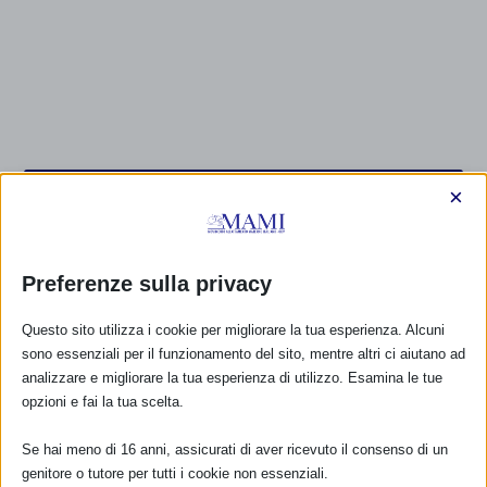
CALENDARIO EVENTI
×
Non ci sono eventi
Preferenze sulla privacy
TUTTI GLI EVENTI
Questo sito utilizza i cookie per migliorare la tua esperienza. Alcuni
sono essenziali per il funzionamento del sito, mentre altri ci aiutano ad
analizzare e migliorare la tua esperienza di utilizzo. Esamina le tue
FARMACI IN ALLATTAMENTO E
opzioni e fai la tua scelta.
GRAVIDANZA
Se hai meno di 16 anni, assicurati di aver ricevuto il consenso di un
NUMERO VERDE GRATUITO
genitore o tutore per tutti i cookie non essenziali.