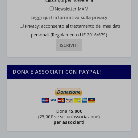
Clicca qui per ricevere la
wordpress_test_cookie
Altri servizi
Newsletter MAMI
_ga
Questa categoria include tutti i cookie, i domini e i servizi che non
wp-settings-*
Leggi qui l'informativa sulla privacy
rientrano nelle altre categorie specifiche o che non sono stati
_ga_*
wp-settings-time-*
Privacy: acconsento al trattamento dei miei dati
esplicitamente categorizzati.
jetpackState[message]
personali (Regolamento UE 2016/679)
Mostra dettagli
et-saved-post*
wpc*
DONA E ASSOCIATI CON PAYPAL!
Dona
15,00€
(25,00€ se sei un’associazione)
per associarti