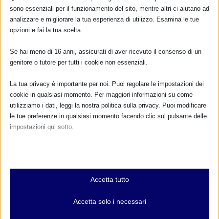
CALENDARIO EVENTI
sono essenziali per il funzionamento del sito, mentre altri ci aiutano ad
analizzare e migliorare la tua esperienza di utilizzo. Esamina le tue
Non ci sono eventi
opzioni e fai la tua scelta.
Se hai meno di 16 anni, assicurati di aver ricevuto il consenso di un
TUTTI GLI EVENTI
genitore o tutore per tutti i cookie non essenziali.
La tua privacy è importante per noi. Puoi regolare le impostazioni dei
FARMACI IN ALLATTAMENTO E
cookie in qualsiasi momento. Per maggiori informazioni su come
GRAVIDANZA
utilizziamo i dati, leggi la nostra politica sulla privacy. Puoi modificare
le tue preferenze in qualsiasi momento facendo clic sul pulsante delle
impostazioni qui sotto.
NUMERO VERDE GRATUITO
800.883300
Nota che, se scegli di disabilitare alcuni tipi di cookie, questo potrebbe
influire sulla tua esperienza del sito e sui servizi che possiamo offrire.
Maggiori informazioni
Essenziali
Accetta tutto
I cookie e i servizi essenziali abilitano le funzioni di base e sono
necessari per il corretto funzionamento del sito web. Questi cookie
Accetta solo i necessari
RIMANI AGGIORNATO
e servizi non richiedono il consenso dell'utente secondo il GDPR.
Mostra dettagli