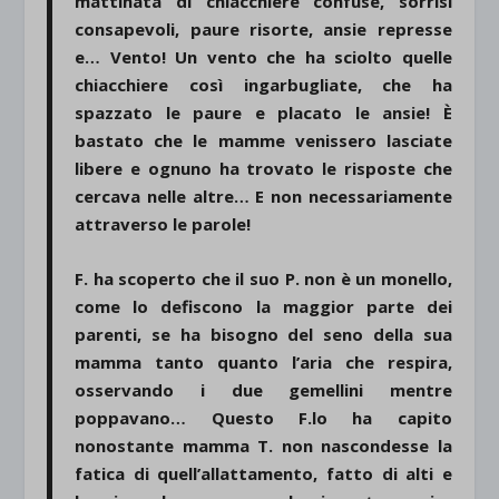
mattinata di chiacchiere confuse, sorrisi
consapevoli, paure risorte, ansie represse
e… Vento! Un vento che ha sciolto quelle
chiacchiere così ingarbugliate, che ha
spazzato le paure e placato le ansie! È
bastato che le mamme venissero lasciate
libere e ognuno ha trovato le risposte che
cercava nelle altre… E non necessariamente
attraverso le parole!
F. ha scoperto che il suo P. non è un monello,
come lo defiscono la maggior parte dei
parenti, se ha bisogno del seno della sua
mamma tanto quanto l’aria che respira,
osservando i due gemellini mentre
poppavano… Questo F.lo ha capito
nonostante mamma T. non nascondesse la
fatica di quell’allattamento, fatto di alti e