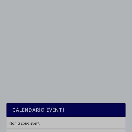
et-saved-post*
wpc*
CALENDARIO EVENTI
Non ci sono eventi