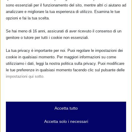
CALENDARIO EVENTI
sono essenziali per il funzionamento del sito, mentre altri ci aiutano ad
analizzare e migliorare la tua esperienza di utilizzo. Esamina le tue
Non ci sono eventi
opzioni e fai la tua scelta.
Se hai meno di 16 anni, assicurati di aver ricevuto il consenso di un
TUTTI GLI EVENTI
genitore o tutore per tutti i cookie non essenziali.
La tua privacy è importante per noi. Puoi regolare le impostazioni dei
FARMACI IN ALLATTAMENTO E
cookie in qualsiasi momento. Per maggiori informazioni su come
GRAVIDANZA
utilizziamo i dati, leggi la nostra politica sulla privacy. Puoi modificare
le tue preferenze in qualsiasi momento facendo clic sul pulsante delle
impostazioni qui sotto.
NUMERO VERDE GRATUITO
800.883300
Nota che, se scegli di disabilitare alcuni tipi di cookie, questo potrebbe
influire sulla tua esperienza del sito e sui servizi che possiamo offrire.
Maggiori informazioni
Essenziali
Accetta tutto
I cookie e i servizi essenziali abilitano le funzioni di base e sono
necessari per il corretto funzionamento del sito web. Questi cookie
RIMANI AGGIORNATO
Accetta solo i necessari
e servizi non richiedono il consenso dell'utente secondo il GDPR.
Mostra dettagli