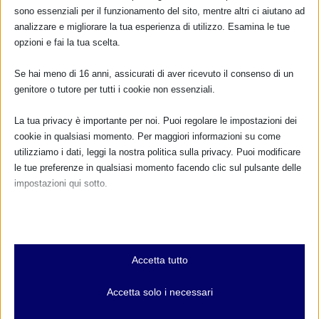
sono essenziali per il funzionamento del sito, mentre altri ci aiutano ad
analizzare e migliorare la tua esperienza di utilizzo. Esamina le tue
... oppure inserisci i tuoi dati:
opzioni e fai la tua scelta.
Nome:
Se hai meno di 16 anni, assicurati di aver ricevuto il consenso di un
genitore o tutore per tutti i cookie non essenziali.
Cognome:
La tua privacy è importante per noi. Puoi regolare le impostazioni dei
cookie in qualsiasi momento. Per maggiori informazioni su come
Indirizzo email:
utilizziamo i dati, leggi la nostra politica sulla privacy. Puoi modificare
le tue preferenze in qualsiasi momento facendo clic sul pulsante delle
impostazioni qui sotto.
Clicca qui per ricevere la
Nota che, se scegli di disabilitare alcuni tipi di cookie, questo potrebbe
Newsletter MAMI
influire sulla tua esperienza del sito e sui servizi che possiamo offrire.
Leggi qui l'informativa sulla privacy
Essenziali
Privacy: acconsento al trattamento dei miei dati
Accetta tutto
I cookie e i servizi essenziali abilitano le funzioni di base e sono
personali (Regolamento UE 2016/679)
necessari per il corretto funzionamento del sito web. Questi cookie
Accetta solo i necessari
e servizi non richiedono il consenso dell'utente secondo il GDPR.
Mostra dettagli