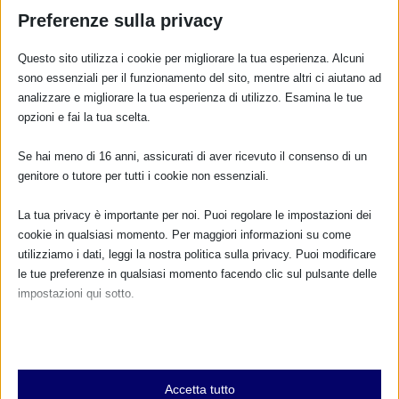
Preferenze sulla privacy
Questo sito utilizza i cookie per migliorare la tua esperienza. Alcuni
sono essenziali per il funzionamento del sito, mentre altri ci aiutano ad
analizzare e migliorare la tua esperienza di utilizzo. Esamina le tue
opzioni e fai la tua scelta.
Se hai meno di 16 anni, assicurati di aver ricevuto il consenso di un
genitore o tutore per tutti i cookie non essenziali.
La tua privacy è importante per noi. Puoi regolare le impostazioni dei
cookie in qualsiasi momento. Per maggiori informazioni su come
utilizziamo i dati, leggi la nostra politica sulla privacy. Puoi modificare
le tue preferenze in qualsiasi momento facendo clic sul pulsante delle
impostazioni qui sotto.
Nota che, se scegli di disabilitare alcuni tipi di cookie, questo potrebbe
influire sulla tua esperienza del sito e sui servizi che possiamo offrire.
Essenziali
Accetta tutto
I cookie e i servizi essenziali abilitano le funzioni di base e sono