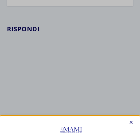
RISPONDI
×