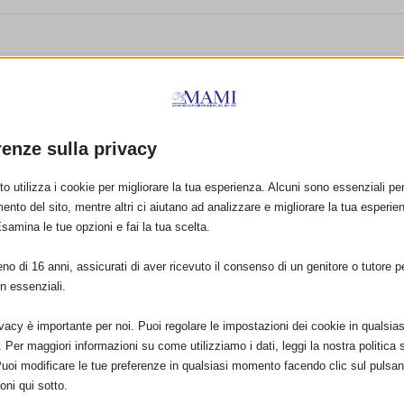
renze sulla privacy
o utilizza i cookie per migliorare la tua esperienza. Alcuni sono essenziali per 
ento del sito, mentre altri ci aiutano ad analizzare e migliorare la tua esperie
Esamina le tue opzioni e fai la tua scelta.
o di 16 anni, assicurati di aver ricevuto il consenso di un genitore o tutore per
n essenziali.
ivacy è importante per noi. Puoi regolare le impostazioni dei cookie in qualsias
Per maggiori informazioni su come utilizziamo i dati, leggi la nostra politica s
Puoi modificare le tue preferenze in qualsiasi momento facendo clic sul pulsan
oni qui sotto.
Marketing digitale: tra
GREEN FEEDING:
issimi