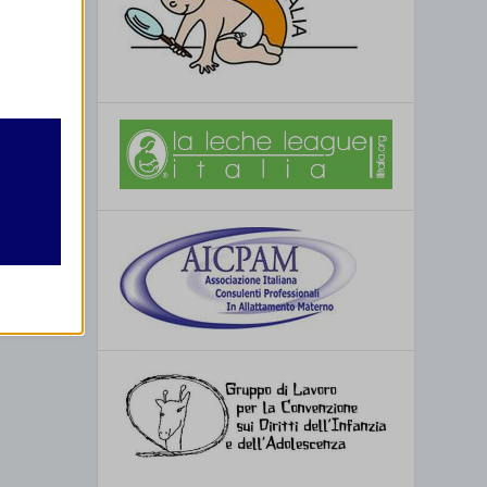
l
scita
retto
utente
re