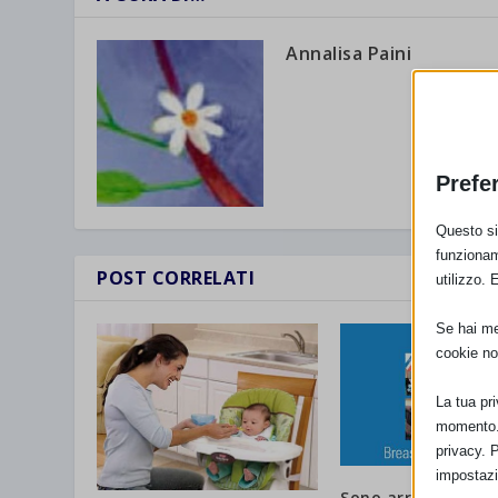
Annalisa Paini
Prefe
Questo sit
funzionam
POST CORRELATI
utilizzo. 
Se hai men
cookie no
La tua pr
momento. 
privacy. 
impostazi
Sono arrivati i bell