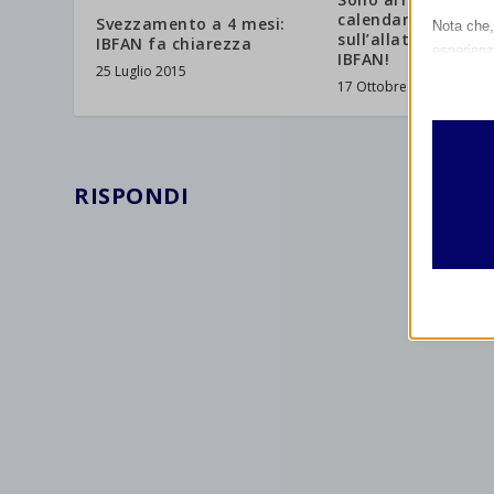
calendari
Svezzamento a 4 mesi:
Nota che, 
sull’allattamento 
IBFAN fa chiarezza
esperienz
IBFAN!
25 Luglio 2015
Essen
17 Ottobre 2013
I cooki
funzio
second
RISPONDI
Analit
et-edito
I cooki
informa
mhcook
wordpre
Altri 
wordpre
_ga
Questa 
catego
wp-sett
_ga_*
wp-sett
jetpack
et-save