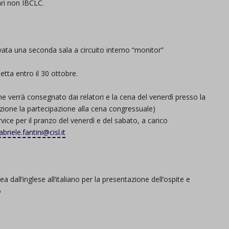
ri
non IBCLC
.
ivata una seconda sala
a circuito interno “monitor”
detta
entro il
30 ottobre
.
he verrà
consegnato
dai relatori e la
cena del venerdì
presso la
zione la partecipazione alla cena
congressuale
)
rvice per il pranzo del venerdì
e del sabato, a carico
abriele.fantini@cisl.it
ea dall
’
inglese
all’
italiano per la presentazione dell’ospite e
o