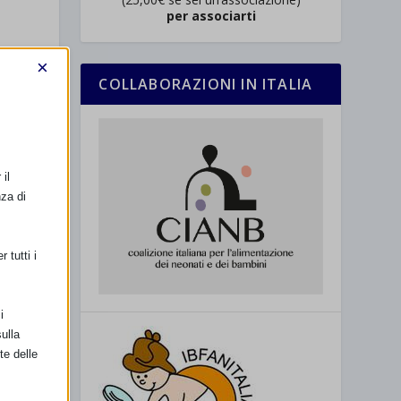
per associarti
×
COLLABORAZIONI IN ITALIA
il
nza di
 tutti i
i
ulla
te delle