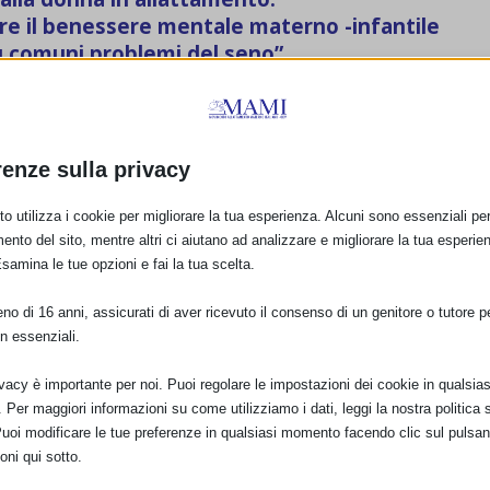
e il benessere mentale materno -infantile
iù comuni problemi del seno”
e sabato 23 novembre 2024
renze sulla privacy
troviamo a doverci relazionare con famiglie con problemi
o utilizza i cookie per migliorare la tua esperienza. Alcuni sono essenziali per 
ocumento del TAS sulla salute mentale materna, approfondiremo
ento del sito, mentre altri ci aiutano ad analizzare e migliorare la tua esperie
nza in allattamento.
Esamina le tue opzioni e fai la tua scelta.
 approfondire le nostre conoscenze sulle patologie del seno.”
o di 16 anni, assicurati di aver ricevuto il consenso di un genitore o tutore per
n essenziali.
024
ivacy è importante per noi. Puoi regolare le impostazioni dei cookie in qualsias
Per maggiori informazioni su come utilizziamo i dati, leggi la nostra politica s
Puoi modificare le tue preferenze in qualsiasi momento facendo clic sul pulsan
oni qui sotto.