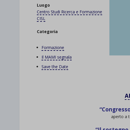
Luogo
Centro Studi Ricerca e Formazione
CISL
Categoria
Formazione
Il MAMI segnala
Save the Date
A
“Congresso
aperto a tu
“Il sostegno