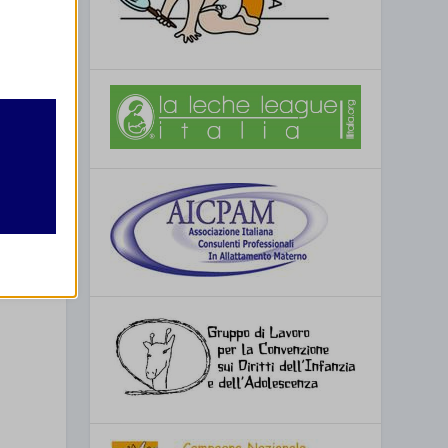
retto
utente
re