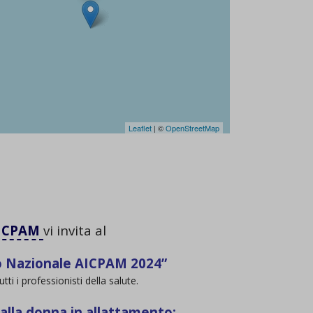
Leaflet
| ©
OpenStreetMap
ICPAM
vi invita al
 Nazionale AICPAM 2024”
tti i professionisti della salute.
 alla donna in allattamento: