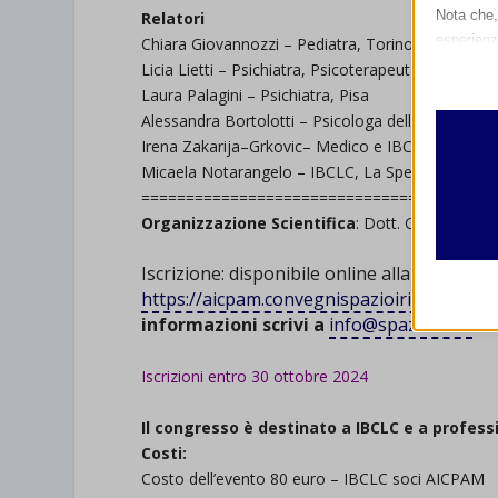
Nota che, 
Relatori
esperienz
Chiara Giovannozzi
–
Pediatra
,
Torino
Essen
Licia Lietti
–
Psichiatra
,
Psicoterapeuta,
Milano
I cooki
Laura Palagini
–
P
sichiatra
,
Pisa
funzio
Alessandra
Bortolotti
–
Psicologa
dello sviluppo 
second
Irena Zakarija
–
Grkovic
–
Medico
e
IBCLC
,
Croazia
Micaela Notarangelo
–
IBCLC
,
La Spezia
========================================
Analit
Organizzazione Scientifica
: D
ott. Gerardo Chir
et-edito
I cooki
.
informa
Iscrizione
: disponibil
e
online alla pagina
mhcook
https://aicpam.convegnispazioiris.it/event
wordpre
informazioni scrivi a
info@spazioiris.it
Altri 
wordpre
.
_ga
Questa 
Iscrizioni entro
30 ottobre 2024
catego
wp-sett
_ga_*
.
wp-sett
Il congresso è destinato a IBCLC e a professi
jetpack
Costi:
et-save
Costo dell’evento
80
euro
–
IBCLC
soci
AICPAM