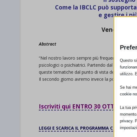
Come la IBCLC può supportar
e gestire i p
Venerdi 22 
Abstract
Prefe
“Nel nostro lavoro sempre più frequentemente ci 
Questo sit
psicologici o psichiatrici. Partendo dal nuovo D
funzionam
queste tematiche dal punto di vista della consule
utilizzo. 
Il secondo giorno avremo invece la possibilità di
Se hai men
cookie no
Iscriviti qui ENTRO 30 OTTOBRE 2
La tua pr
momento. 
.
privacy. 
LEGGI E SC
ARICA IL PROGRAMMA COMPLETO
impostazi