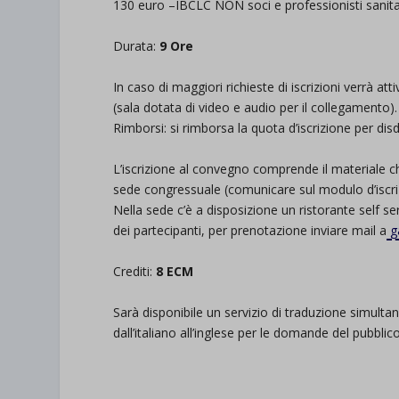
1
3
0 euro
–
IBCLC
NON
soci
e
professionisti sanita
wpc*
.
Durata:
9 Ore
.
In caso di
maggiori
richieste di iscrizioni
verrà att
(sala dotata di video e audio per il collegamento)
.
Rimborsi: si rimborsa la quota d’iscrizione
per dis
.
L’iscrizione al convegno comprende il materiale c
sede congressuale (
comunicare sul modulo d’iscri
N
ella sede c’è a disposizione un ristorante self s
e
dei partecipanti, per prenotazione
inviare mail a
g
.
Crediti:
8 ECM
Sarà disponibile un servizio di traduzione simultan
dall’italiano all’inglese per le domande del pubblic