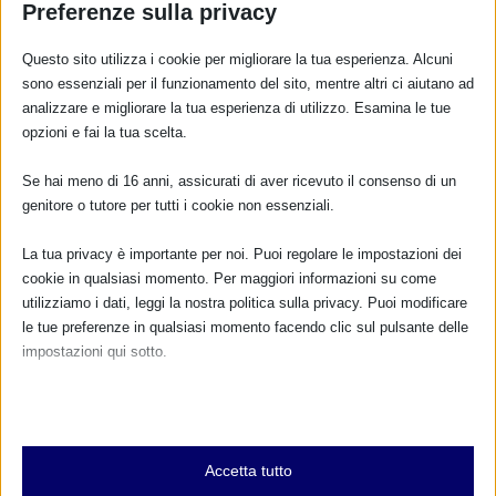
Preferenze sulla privacy
Questo sito utilizza i cookie per migliorare la tua esperienza. Alcuni
sono essenziali per il funzionamento del sito, mentre altri ci aiutano ad
analizzare e migliorare la tua esperienza di utilizzo. Esamina le tue
opzioni e fai la tua scelta.
Se hai meno di 16 anni, assicurati di aver ricevuto il consenso di un
genitore o tutore per tutti i cookie non essenziali.
La tua privacy è importante per noi. Puoi regolare le impostazioni dei
cookie in qualsiasi momento. Per maggiori informazioni su come
utilizziamo i dati, leggi la nostra politica sulla privacy. Puoi modificare
le tue preferenze in qualsiasi momento facendo clic sul pulsante delle
impostazioni qui sotto.
Nota che, se scegli di disabilitare alcuni tipi di cookie, questo potrebbe
Allattamento materno – una goccia di
influire sulla tua esperienza del sito e sui servizi che possiamo offrire.
saggezza, una grande opportunità
Essenziali
8 Gennaio 2006
Accetta tutto
I cookie e i servizi essenziali abilitano le funzioni di base e sono